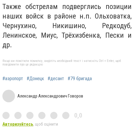
Также обстрелам подверглись позиции
наших войск в районе н.п. Ольховатка,
Чернухино, Никишино, Редкодуб,
Ленинское, Миус, Трёхизбенка, Пески и
др.
Якщо ви помітили помилку, виділіть необхідний текст і натисніть Ctrl + Enter, щоб
повідомити про це редакцію
#аэропорт
#Донецк
#десант
#79 бригада
Александр Александрович Говоров
0,0
Авторизуйтесь
, щоб оцінити