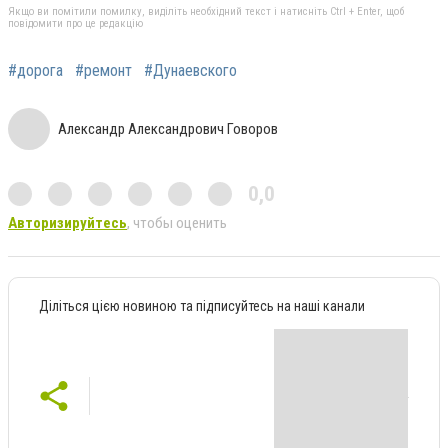
Якщо ви помітили помилку, виділіть необхідний текст і натисніть Ctrl + Enter, щоб
повідомити про це редакцію
#дорога
#ремонт
#Дунаевского
Александр Александрович Говоров
0,0
Авторизируйтесь
, чтобы оценить
Діліться цією новиною та підписуйтесь на наші канали