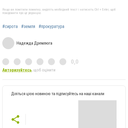
Якщо ви помітили помилку, виділіть необхідний текст і натисніть Ctrl + Enter, щоб
повідомити про це редакцію
#сирота
#земля
#прокуратура
Надежда Дремлюга
0,0
Авторизуйтесь
, щоб оцінити
Діліться цією новиною та підписуйтесь на наші канали