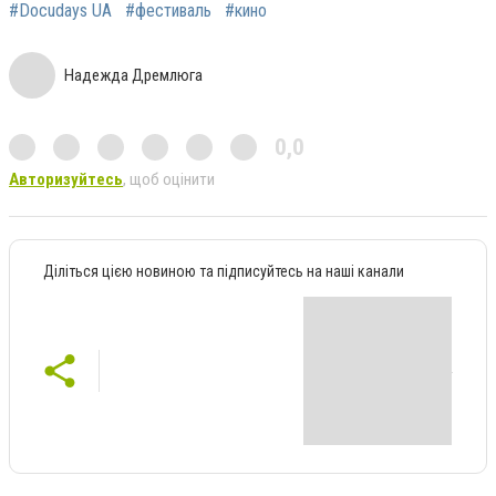
#Docudays UA
#фестиваль
#кино
Надежда Дремлюга
0,0
Авторизуйтесь
, щоб оцінити
Діліться цією новиною та підписуйтесь на наші канали