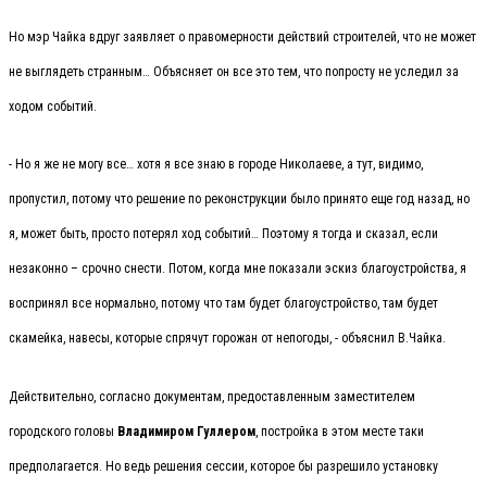
Но мэр Чайка вдруг заявляет о правомерности действий строителей, что не может
не выглядеть странным… Объясняет он все это тем, что попросту не уследил за
ходом событий.
- Но я же не могу все… хотя я все знаю в городе Николаеве, а тут, видимо,
пропустил, потому что решение по реконструкции было принято еще год назад, но
я, может быть, просто потерял ход событий… Поэтому я тогда и сказал, если
незаконно – срочно снести. Потом, когда мне показали эскиз благоустройства, я
воспринял все нормально, потому что там будет благоустройство, там будет
скамейка, навесы, которые спрячут горожан от непогоды, - объяснил В.Чайка.
Действительно, согласно документам, предоставленным заместителем
городского головы
Владимиром Гуллером
, постройка в этом месте таки
предполагается. Но ведь решения сессии, которое бы разрешило установку