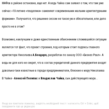
МАФов в районе остановки, еще нет. А ведь Чайка сам заявил о том, что там уже
сейчас «10-летние «генделики» заменяют современными малыми архитектурными
формами». Получается, что решение сессии не такое уж и обязательное, или дело
просто не в этом?
Возможно, наилучшим и даже единственным объяснением сложившейся ситуации
является тот факт, что проект строения, под которым стоит подпись главного
архитектора Николаева
А.Бондаря,
разработан по заказу ООО «Бизнес-Реал». А
ведь ни для кого не секрет, что в состав учредителей данного предприятия входят
довольно-таки известные в городе предприниматели, близкие к мэру Николаева
В.Чайке -
Алексей Пелипас
и
Владислав Чайка
, сын действующего мэра...
Якщо ви помітили помилку, виділіть необхідний текст і натисніть Ctrl + Enter, щоб
повідомити про це редакцію