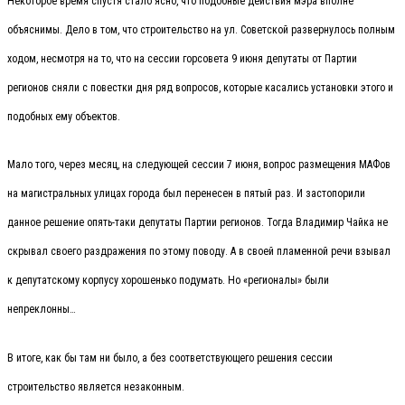
Некоторое время спустя стало ясно, что подобные действия мэра вполне
объяснимы. Дело в том, что строительство на ул. Советской развернулось полным
ходом, несмотря на то, что на сессии горсовета 9 июня депутаты от Партии
регионов сняли с повестки дня ряд вопросов, которые касались установки этого и
подобных ему объектов.
Мало того, через месяц, на следующей сессии 7 июня, вопрос размещения МАФов
на магистральных улицах города был перенесен в пятый раз. И застопорили
данное решение опять-таки депутаты Партии регионов. Тогда Владимир Чайка не
скрывал своего раздражения по этому поводу. А в своей пламенной речи взывал
к депутатскому корпусу хорошенько подумать. Но «регионалы» были
непреклонны…
В итоге, как бы там ни было, а без соответствующего решения сессии
строительство является незаконным.