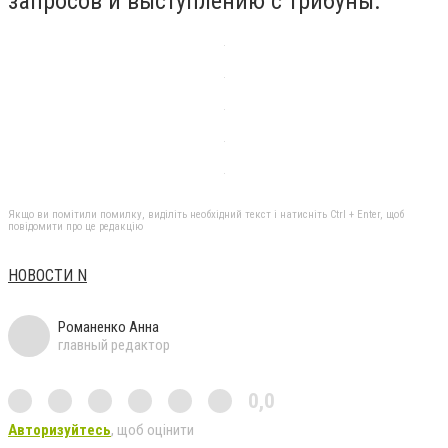
запросов и выступлению с трибуны.
Якщо ви помітили помилку, виділіть необхідний текст і натисніть Ctrl + Enter, щоб
повідомити про це редакцію
НОВОСТИ N
Романенко Анна
главный редактор
0,0
Авторизуйтесь
, щоб оцінити