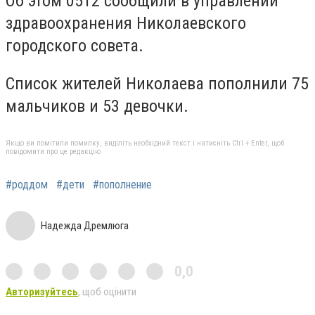
Об этом 0512 сообщили в управлении
здравоохранения Николаевского
городского совета.
Список жителей Николаева пополнили 75
мальчиков и 53 девочки.
Якщо ви помітили помилку, виділіть необхідний текст і натисніть Ctrl + Enter, щоб
повідомити про це редакцію
#роддом
#дети
#пополнение
Надежда Дремлюга
0,0
Авторизуйтесь
, щоб оцінити