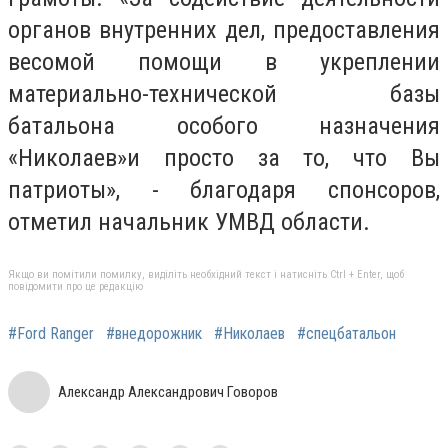
органов внутренних дел, предоставления
весомой помощи в укреплении
материально-технической базы
батальона особого назначения
«Николаев»и просто за то, что Вы
патриоты», - благодаря спонсоров,
отметил начальник УМВД области.
Якщо ви помітили помилку, виділіть необхідний текст і натисніть Ctrl + Enter, щоб
повідомити про це редакцію
#Ford Ranger
#внедорожник
#Николаев
#спецбатальон
Александр Александрович Говоров