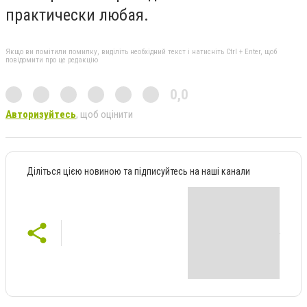
практически любая.
Якщо ви помітили помилку, виділіть необхідний текст і натисніть Ctrl + Enter, щоб
повідомити про це редакцію
0,0
Авторизуйтесь
, щоб оцінити
Діліться цією новиною та підписуйтесь на наші канали