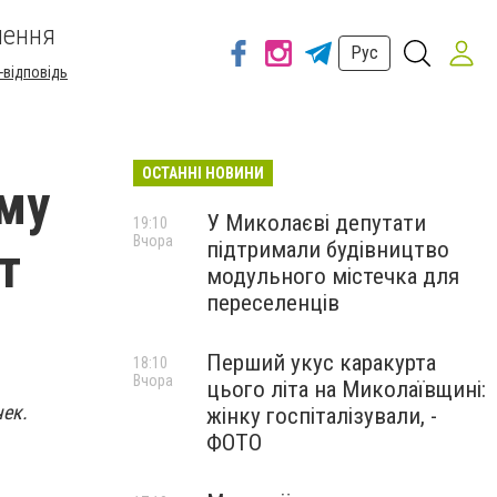
шення
Рус
-відповідь
ОСТАННІ НОВИНИ
му
У Миколаєві депутати
19:10
Вчора
підтримали будівництво
т
модульного містечка для
переселенців
Перший укус каракурта
18:10
Вчора
цього літа на Миколаївщині:
чек.
жінку госпіталізували, -
ФОТО