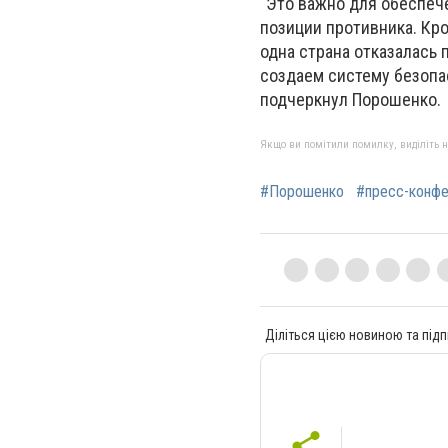
"Это важно для обеспече
позиции противника. Кро
одна страна отказалась
создаем систему безопас
подчеркнул Порошенко.
Якщо ви помітили помилку, виділіть нео
#Порошенко
#пресс-конфе
Діліться цією новиною та підп