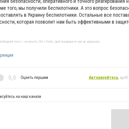
ния безопасности, оперативного и точного реагирования 
ме того, мы получили беспилотники. А это вопрос безопас
 поставлять в Украину беспилотники. Остальные все поста
ности, которая позволит нам быть эффективными в защите 
бхідний текст і натисніть Ctrl + Enter, щоб повідомити про це редакцію
ренция
0,0
Оцініть першим
Авторизуйтесь
, щоб
исуйтесь на наші канали