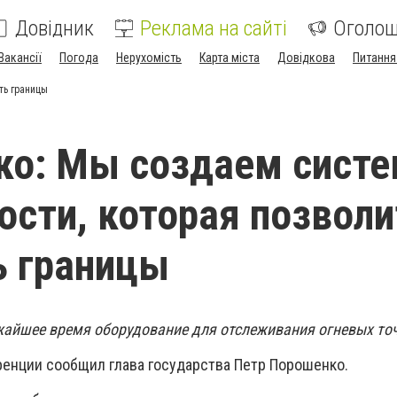
Довідник
Реклама на сайті
Оголо
Вакансії
Погода
Нерухомість
Карта міста
Довідкова
Питання
ть границы
о: Мы создаем систе
ости, которая позволи
ь границы
ижайшее время оборудование для отслеживания огневых то
ренции сообщил глава государства Петр Порошенко.