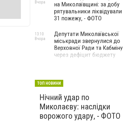
Вчора
на Миколаївщині: за добу
рятувальники ліквідували
31 пожежу, - ФОТО
Депутати Миколаївської
13:10
Вчора
міськради звернулися до
Верховної Ради та Кабміну
через дефіцит бюджету
ТОП НОВИНИ
Нічний удар по
Миколаєву: наслідки
ворожого удару, - ФОТО