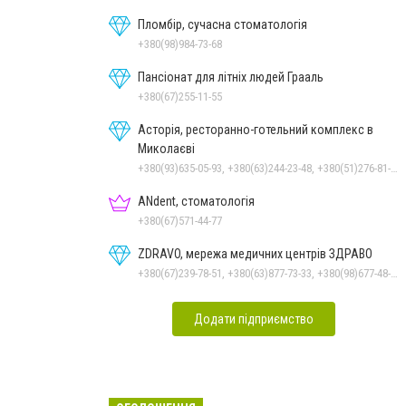
Пломбір, сучасна стоматологія
+380(98)984-73-68
Пансіонат для літніх людей Грааль
+380(67)255-11-55
Асторія, ресторанно-готельний комплекс в
Миколаєві
+380(93)635-05-93, +380(63)244-23-48, +380(51)276-81-65, +380(93)361-03-37, +380(95)172-60-42, +380(51)277-66-77, +380(68)916-39-76
ANdent, стоматологія
+380(67)571-44-77
ZDRAVO, мережа медичних центрів ЗДРАВО
+380(67)239-78-51, +380(63)877-73-33, +380(98)677-48-87
Додати підприємство