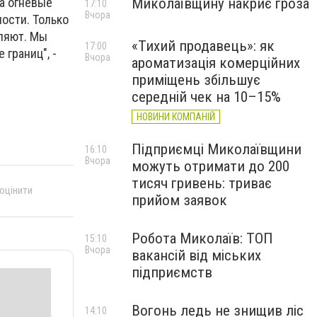
Миколаївщину накриє гроза
на огневые
17:10
Вчора
ности. Только
вляют. Мы
«Тихий продавець»: як
17:00
границ", -
Вчора
ароматизація комерційних
приміщень збільшує
середній чек на 10–15%
НОВИНИ КОМПАНІЙ
Підприємці Миколаївщини
16:10
Вчора
можуть отримати до 200
тисяч гривень: триває
 оцінити
прийом заявок
Робота Миколаїв: ТОП
15:10
Вчора
вакансій від міських
підприємств
Вогонь ледь не знищив ліс
14:10