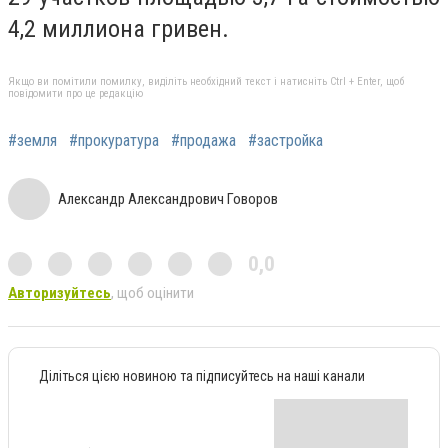
4,2 миллиона гривен.
Якщо ви помітили помилку, виділіть необхідний текст і натисніть Ctrl + Enter, щоб
повідомити про це редакцію
#земля
#прокуратура
#продажа
#застройка
Александр Александрович Говоров
0,0
Авторизуйтесь
, щоб оцінити
Діліться цією новиною та підписуйтесь на наші канали