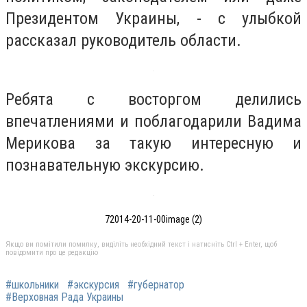
Президентом Украины, - с улыбкой
рассказал руководитель области.
Ребята с восторгом делились
впечатлениями и поблагодарили Вадима
Мерикова за такую ​​интересную и
познавательную экскурсию.
72014-20-11-00image (2)
Якщо ви помітили помилку, виділіть необхідний текст і натисніть Ctrl + Enter, щоб
повідомити про це редакцію
#школьники
#экскурсия
#губернатор
#Верховная Рада Украины