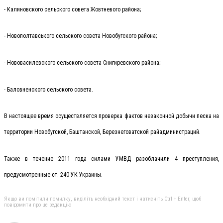
- Калиновского сельского совета Жовтневого района;
- Новополтавського сельского совета Новобугского района;
- Нововасилевского сельского совета Снигиревского района;
- Баловненского сельского совета.
В настоящее время осуществляется проверка фактов незаконной добычи песка на
территории Новобугской, Баштанской, Березнеговатской райадминистраций.
Также в течение 2011 года силами УМВД разоблачили 4 преступления,
предусмотренные ст. 240 УК Украины.
Якщо ви помітили помилку, виділіть необхідний текст і натисніть Ctrl + Enter, щоб
повідомити про це редакцію