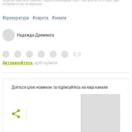
Якщо ви помітили помилку, виділіть необхідний текст і натисніть Ctrl + Enter, щоб
повідомити про це редакцію
#прокуратура
#сирота
#земля
Надежда Дремлюга
0,0
Авторизуйтесь
, щоб оцінити
Діліться цією новиною та підписуйтесь на наші канали