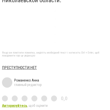
Николаевской области.
Якщо ви помітили помилку, виділіть необхідний текст і натисніть Ctrl + Enter, щоб
повідомити про це редакцію
ПРЕСТУПНОСТИ.НЕТ
Романенко Анна
главный редактор
0,0
Авторизуйтесь
, щоб оцінити