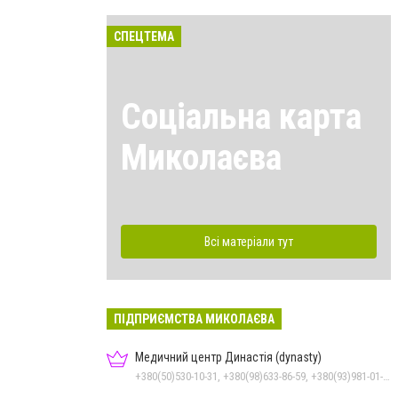
СПЕЦТЕМА
Соціальна карта
Миколаєва
Всі матеріали тут
ПІДПРИЄМСТВА МИКОЛАЄВА
Медичний центр Династія (dynasty)
+380(50)530-10-31, +380(98)633-86-59, +380(93)981-01-61