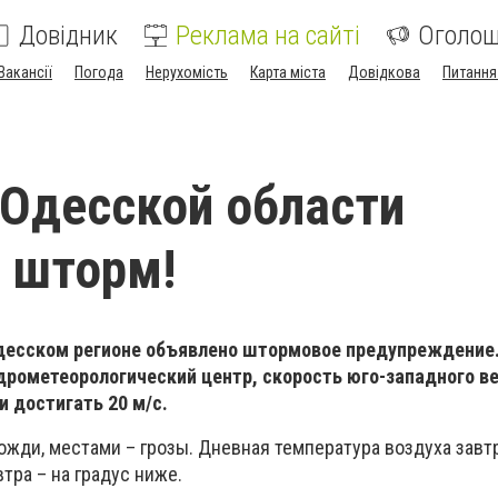
Довідник
Реклама на сайті
Оголо
Вакансії
Погода
Нерухомість
Карта міста
Довідкова
Питання
 Одесской области
 шторм!
 Одесском регионе объявлено штормовое предупреждение.
дрометеорологический центр, скорость юго-западного ве
 достигать 20 м/с.
ожди, местами – грозы. Дневная температура воздуха завт
втра – на градус ниже.