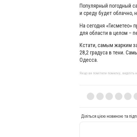
Популярный погодный с
и среду будет облачно, н
На сегодня «Гисметео» п
для области в целом – п
Кстати, самым жарким з
28,2 градуса в тени. Сам
Одесса.
Якщо ви помітили помилку, виділіть нео
Діліться цією новиною та підп