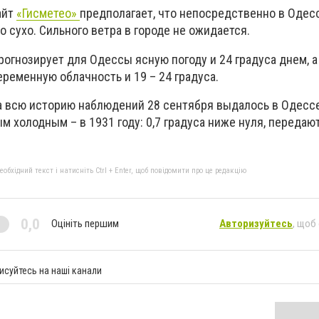
айт
«Гисметео»
предполагает, что непосредственно в Одес
о сухо. Сильного ветра в городе не ожидается.
рогнозирует для Одессы ясную погоду и 24 градуса днем, 
еременную облачность и 19 – 24 градуса.
а всю историю наблюдений 28 сентября выдалось в Одессе 
ым холодным – в 1931 году: 0,7 градуса ниже нуля, передаю
бхідний текст і натисніть Ctrl + Enter, щоб повідомити про це редакцію
0,0
Оцініть першим
Авторизуйтесь
, щоб
исуйтесь на наші канали