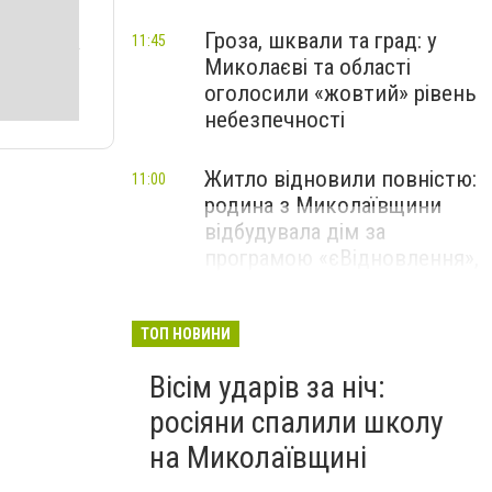
Гроза, шквали та град: у
11:45
Миколаєві та області
оголосили «жовтий» рівень
небезпечності
Житло відновили повністю:
11:00
родина з Миколаївщини
відбудувала дім за
програмою «єВідновлення»,
- ФОТО
ТОП НОВИНИ
Вісім ударів за ніч:
росіяни спалили школу
на Миколаївщині