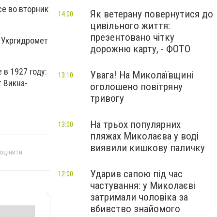
се во вторник
Як ветерану повернутися до
14:00
цивільного життя:
презентовано чітку
а Укргидромет
дорожню карту, - ФОТО
в 1927 году:
Увага! На Миколаївщині
13:10
т Викна-
оголошено повітряну
тривогу
На трьох популярних
13:00
пляжах Миколаєва у воді
виявили кишкову паличку
 оцінити
Ударив сапою під час
12:00
частування: у Миколаєві
затримали чоловіка за
вбивство знайомого