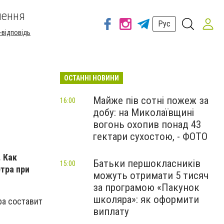
шення
Рус
-відповідь
ОСТАННІ НОВИНИ
Майже пів сотні пожеж за
16:00
добу: на Миколаївщині
вогонь охопив понад 43
гектари сухостою, - ФОТО
 Как
Батьки першокласників
15:00
тра при
можуть отримати 5 тисяч
за програмою «Пакунок
школяра»: як оформити
ра составит
виплату