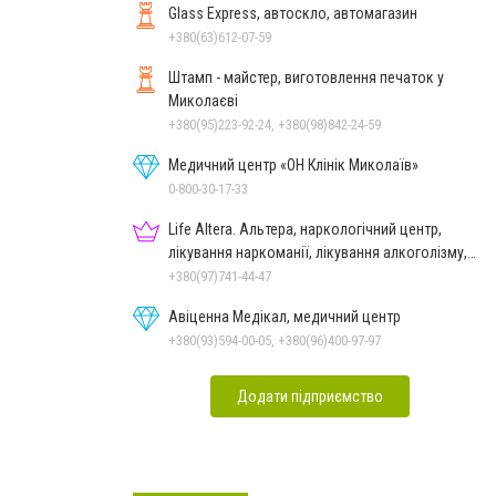
Glass Express, автоскло, автомагазин
+380(63)612-07-59
Штамп - майстер, виготовлення печаток у
Миколаєві
+380(95)223-92-24, +380(98)842-24-59
Медичний центр «ОН Клінік Миколаїв»
0-800-30-17-33
Life Altera. Альтера, наркологічний центр,
лікування наркоманії, лікування алкоголізму,
зняття ломки
+380(97)741-44-47
Авіценна Медікал, медичний центр
+380(93)594-00-05, +380(96)400-97-97
Додати підприємство