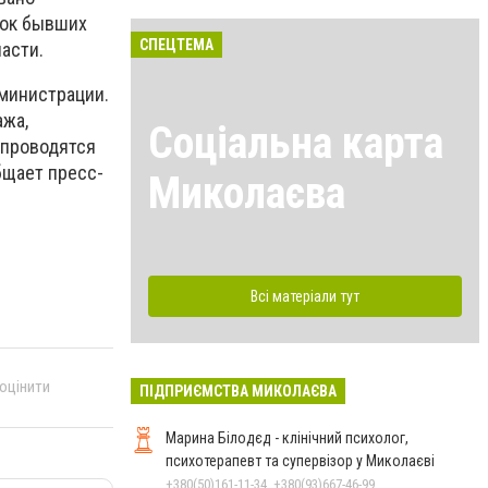
док бывших
СПЕЦТЕМА
асти.
дминистрации.
ажа,
Соціальна карта
 проводятся
бщает пресс-
Миколаєва
Всі матеріали тут
 оцінити
ПІДПРИЄМСТВА МИКОЛАЄВА
Марина Білодєд - клінічний психолог,
психотерапевт та супервізор у Миколаєві
+380(50)161-11-34, +380(93)667-46-99