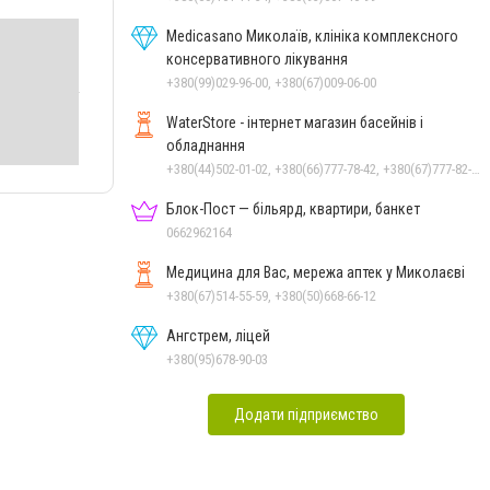
Medicasano Миколаїв, клініка комплексного
консервативного лікування
+380(99)029-96-00, +380(67)009-06-00
WaterStore - інтернет магазин басейнів і
обладнання
+380(44)502-01-02, +380(66)777-78-42, +380(67)777-82-19, +380(67)890-80-80, +380(73)890-80-80, +380(44)502-01-03
Блок-Пост — більярд, квартири, банкет
0662962164
Медицина для Вас, мережа аптек у Миколаєві
+380(67)514-55-59, +380(50)668-66-12
Ангстрем, ліцей
+380(95)678-90-03
Додати підприємство