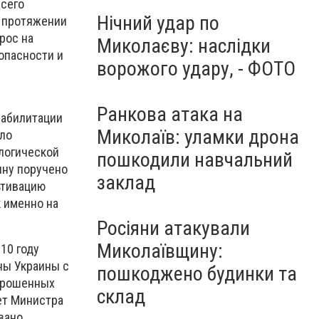
всего
Нічний удар по
а протяжении
рос на
Миколаєву: наслідки
опасности и
ворожого удару, - ФОТО
и
Ранкова атака на
еабилитации
Миколаїв: уламки дрона
ыло
логической
пошкодили навчальний
ину поручено
заклад
ьтивацию
 именно на
Росіяни атакували
Миколаївщину:
10 году
ны Украины с
пошкоджено будинки та
аброшенных
склад
ет Министра
вано