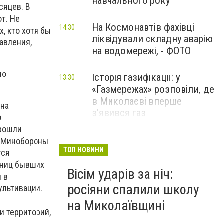
навчального року
сяцев. В
т. Не
На Космонавтів фахівці
14:30
, кто хотя бы
ліквідували складну аварію
авления,
на водомережі, - ФОТО
но
Історія газифікації: у
13:30
«Газмережах» розповіли, де
в Миколаєві вперше
 на
з'явився газ
о
прошли
Літній відпочинок у
3 Минобороны
13:00
Миколаєві 2026: шукаємо
ТОП НОВИНИ
тся
нові враження та
иниц бывших
Вісім ударів за ніч:
перезавантаження
 в
росіяни спалили школу
ультивации.
ПАРТНЕРСЬКИЙ СПЕЦПРОЄКТ
на Миколаївщині
и территорий,