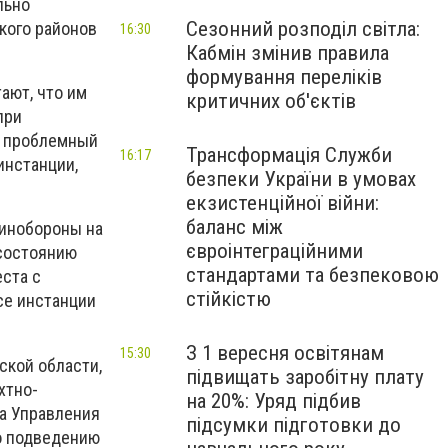
льно
Сезонний розподіл світла:
кого районов
16:30
Кабмін змінив правила
формування переліків
ают, что им
критичних об'єктів
при
ь проблемный
Трансформація Служби
16:17
инстанции,
безпеки України в умовах
екзистенційної війни:
баланс між
Минобороны на
євроінтеграційними
 состоянию
стандартами та безпековою
ста с
стійкістю
се инстанции
З 1 вересня освітянам
15:30
ской области,
підвищать заробітну плату
хтно-
на 20%: Уряд підбив
а Управления
підсумки підготовки до
о подведению