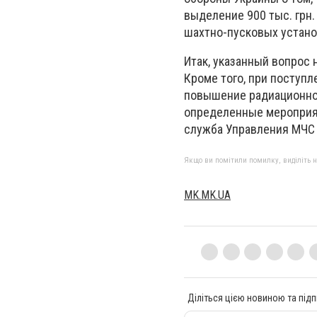
выделение 900 тыс. грн
шахтно-пусковых устано
Итак, указанный вопрос
Кроме того, при поступл
повышение радиационног
определенные мероприят
служба Управления МЧС 
Якщо ви помітили помилку, виділіть нео
МK.MK.UA
Діліться цією новиною та підп