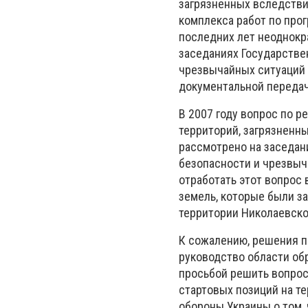
загрязненных вследстви
комплекса работ по про
последних лет неоднокр
заседаниях Государстве
чрезвычайных ситуаций 
документальной передач
В 2007 году вопрос по 
территорий, загрязненны
рассмотрено на заседан
безопасности и чрезвы
отработать этот вопрос
земель, которые были з
территории Николаевско
К сожалению, решения п
руководство области об
просьбой решить вопрос
стартовых позиций на т
обороны Украины о том,