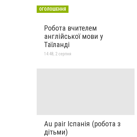
ОГОЛОШЕННЯ
Робота вчителем
англійської мови у
Таїланді
14:48, 2 серпня
Au pair Іспанія (робота з
дітьми)