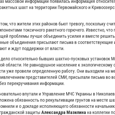
вах массовой информации появилась информация относите
ракетных шахт на территории Первомайского и Кривоозерс
том, что жители этих районов бьют тревогу, поскольку счит
понентами токсичного ракетного горючего. Известно, что 
бщей проблемы лучше объединить усилия и вместе решит
нные объединения присылают письма в соответствующие 
ают и ждут поддержки от власти.
 дело относительно бывших шахтно-пусковых установок 
ой области. Не равнодушное население к экологическому
сти уже провели определенную работу. Они выходили на ме
ривлечением представителей СМИ, присылали письма во в
 без перекручивания информации.
сновательно впутали и Управление МЧС Украины в Николаев
ложена обязанность по рекультивации грунтов на месте ша
помнили и о докладе исполняющего обязанности начальник
 гражданской защиты
Александра Мазилина
на коллегии п