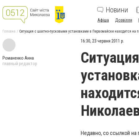
Новини
Афіша
Дозвілля
Головна
Cитуация с шахтно-пусковыми установками в Первомайске находится на 
16:30, 23 червня 2011 р.
Cитуация
Романенко Анна
главный редактор
установк
находитс
Николаев
Недавно, со ссылкой на