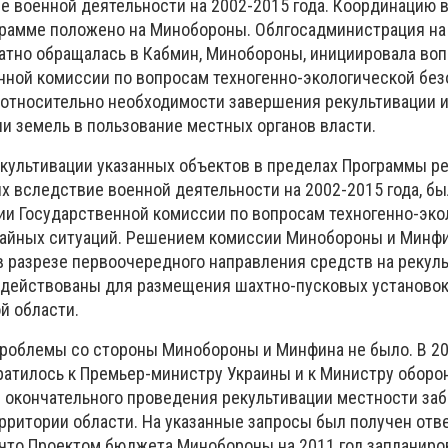
е военной деятельности на 2002-2015 года. Координацию 
грамме положено на Минобороны. Облгосадминистрация н
атно обращалась в Кабмин, Минобороны, инициировала воп
нной комиссии по вопросам техногенно-экологической без
относительно необходимости завершения рекультивации 
и земель в пользование местных органов власти.
рекультивации указанных объектов в пределах Программы р
х вследствие военной деятельности на 2002-2015 года, б
ии Государственной комиссии по вопросам техногенно-эко
чайных ситуаций. Решением комиссии Минобороны и Минф
 в разрезе первоочередного направления средств на рекул
адействованы для размещения шахтно-пусковых установок
й области.
роблемы со стороны Минобороны и Минфина не было. В 20
ратилось к Премьер-министру Украины и к Министру оборо
 окончательного проведения рекультивации местности з
ерритории области. На указанные запросы был получен отв
 что Проектом бюджета Минобороны на 2011 год запланиро