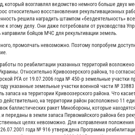
од, который возглавлял ведомство немного больше двух ме
рос относительно восстановления рекультивационных рабо
нность решила наградить штампом «бездеятельность» всех
е к этому делу. Они даже потребовали от руководства Упр
ь направили бойцов МЧС для рекультивации земель.
нного, промолчать невозможно. Поэтому попробуем доступ
ие.
 работы по реабилитации указанных территорий возложено
краины. Относительно Кривоозерского района, то согласн
ской РГА от 19.07.2006 года № 450-р земельные участки 
 году указанные земельные участки военной части № 3388
ь запаса на территории Кривоозерского района. Что касае
то действительно, на территории район расположено 11 ед
вок баллистических ракет Минобороны, которые находятся
 и переданы в земли запаса Первомайского района без рек
йственных целях невозможно. Для исправления положения
26.07.2001 года № 916 утверждена Программа реабилитаци