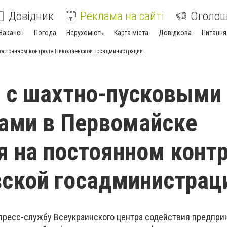
Довідник
Реклама на сайті
Оголо
Вакансії
Погода
Нерухомість
Карта міста
Довідкова
Питання
постоянном контроле Николаевской госадминистрации
 с шахтно-пусковыми
ами в Первомайске
я на постоянном конт
ской госадминистрац
 пресс-службу Всеукраинского центра содействия предпри