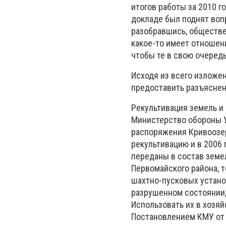
итогов работы за 2010 г
докладе был поднят воп
разобравшись, обществе
какое-то имеет отношени
чтобы те в свою очеред
Исходя из всего изложе
предоставить разъяснен
Рекультивация земель и
Министерство обороны У
распоряжения Кривоозер
рекультивацию и в 2006
переданы в состав земел
Первомайского района, 
шахтно-пусковых устано
разрушенном состоянии,
Использовать их в хозя
Постановлением КМУ от 