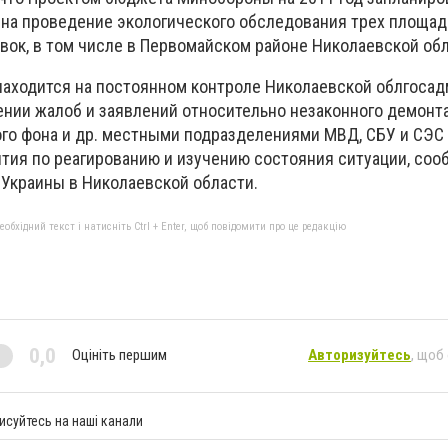
. на проведение экологического обследования трех площа
вок, в том числе в Первомайском районе Николаевской обл
 находится на постоянном контроле Николаевской облгоса
ении жалоб и заявлений относительно незаконного демонт
о фона и др. местными подразделениями МВД, СБУ и СЭС
ия по реагированию и изучению состояния ситуации, соо
Украины в Николаевской области.
бхідний текст і натисніть Ctrl + Enter, щоб повідомити про це редакцію
0,0
Оцініть першим
Авторизуйтесь
, щоб
исуйтесь на наші канали