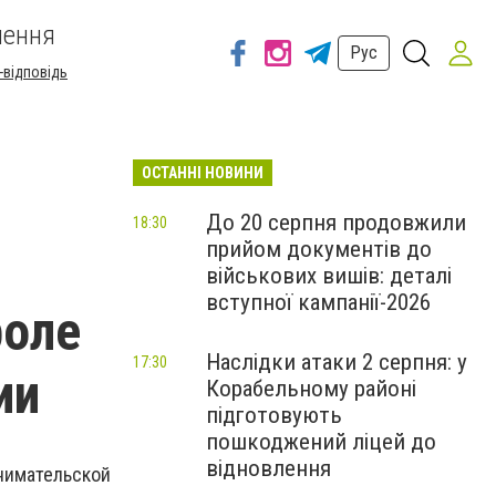
шення
Рус
-відповідь
ОСТАННІ НОВИНИ
До 20 серпня продовжили
18:30
прийом документів до
військових вишів: деталі
вступної кампанії-2026
роле
Наслідки атаки 2 серпня: у
17:30
ии
Корабельному районі
підготовують
пошкоджений ліцей до
відновлення
нимательской