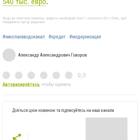
540 тыс. евро
.
Якщо ви помітили помилку, виділіть необхідний текст і натисніть Ctrl + Enter, щоб
повідомити про це редакцію
#николаевводоканал
#кредит
#модернизация
Александр Александрович Говоров
0,0
Авторизируйтесь
, чтобы оценить
Діліться цією новиною та підписуйтесь на наші канали