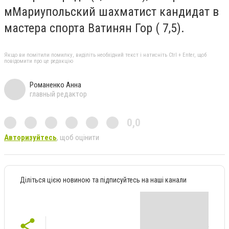
мМариупольский шахматист кандидат в
мастера спорта Ватинян Гор ( 7,5).
Якщо ви помітили помилку, виділіть необхідний текст і натисніть Ctrl + Enter, щоб
повідомити про це редакцію
Романенко Анна
главный редактор
0,0
Авторизуйтесь
, щоб оцінити
Діліться цією новиною та підписуйтесь на наші канали