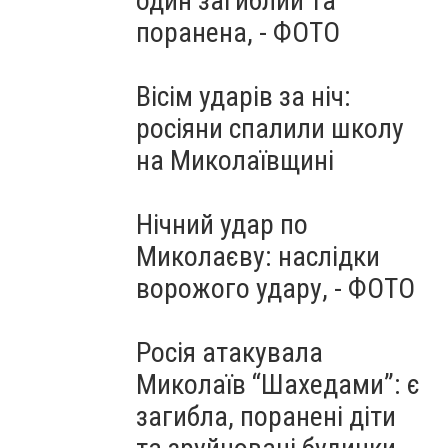
один загиблий та
поранена, - ФОТО
Вісім ударів за ніч:
росіяни спалили школу
на Миколаївщині
Нічний удар по
Миколаєву: наслідки
ворожого удару, - ФОТО
Росія атакувала
Миколаїв “Шахедами”: є
загибла, поранені діти