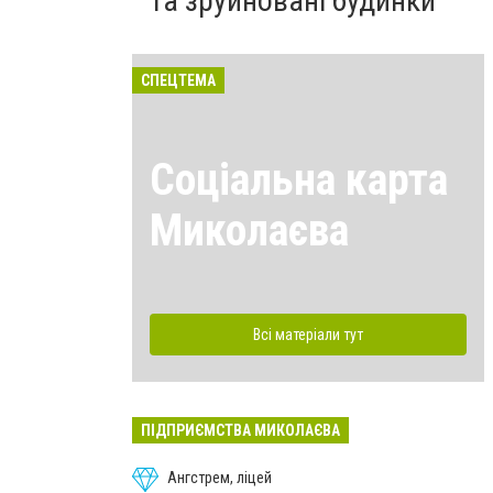
та зруйновані будинки
СПЕЦТЕМА
Соціальна карта
Миколаєва
Всі матеріали тут
ПІДПРИЄМСТВА МИКОЛАЄВА
Ангстрем, ліцей