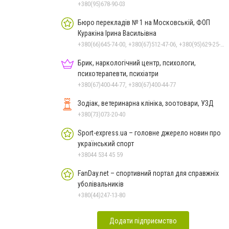
+380(95)678-90-03
Бюро перекладів № 1 на Московській, ФОП
Куракіна Ірина Васильівна
+380(66)645-74-00, +380(67)512-47-06, +380(95)629-25-06, +380(93)383-31-61, +380(66)645-74-00
Брик, наркологічний центр, психологи,
психотерапевти, психіатри
+380(67)400-44-77, +380(67)400-44-77
Зодіак, ветеринарна клініка, зоотовари, УЗД
+380(73)073-20-40
Sport-express.ua – головне джерело новин про
український спорт
+38044 534 45 59
FanDay.net – спортивний портал для справжніх
уболівальників
+380(44)247-13-80
Додати підприємство