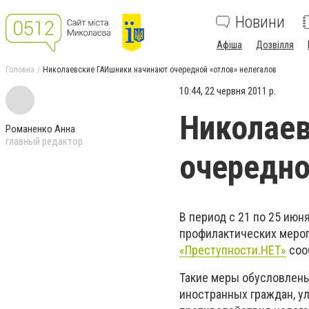
Новини
Афіша
Дозвілля
Головна
Николаевские ГАИшники начинают очередной «отлов» нелегалов
10:44, 22 червня 2011 р.
Николаев
Романенко Анна
главный редактор
очередно
В период с 21 по 25 ию
профилактических мероп
«Преступности.НЕТ»
соо
Такие меры обусловлен
иностранных граждан, у