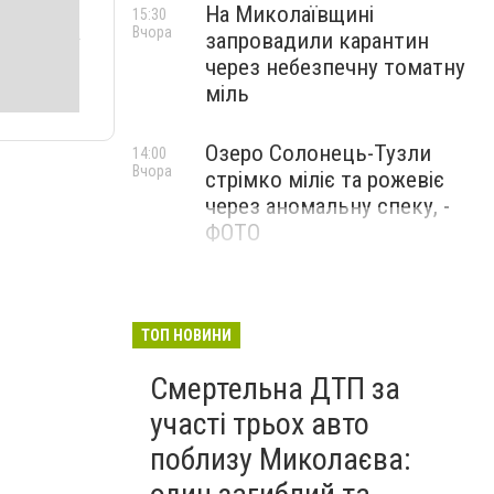
На Миколаївщині
15:30
Вчора
запровадили карантин
через небезпечну томатну
міль
Озеро Солонець-Тузли
14:00
Вчора
стрімко міліє та рожевіє
через аномальну спеку, -
ФОТО
ТОП НОВИНИ
Смертельна ДТП за
участі трьох авто
поблизу Миколаєва: