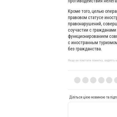
противодействия нелега
Кроме того, целью опер
правовом статусе иност
правонарушений, соверш
соучастии с гражданами 
функционированием совм
с иностранным туризмом
без гражданства.
Якщо ви помітили помилку, виділіть нео
Діліться цією новиною та підп