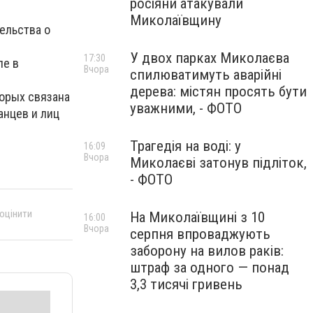
росіяни атакували
Миколаївщину
ельства о
У двох парках Миколаєва
17:30
ле в
Вчора
спилюватимуть аварійні
дерева: містян просять бути
орых связана
уважними, - ФОТО
анцев и лиц
Трагедія на воді: у
16:09
Вчора
Миколаєві затонув підліток,
- ФОТО
 оцінити
На Миколаївщині з 10
16:00
Вчора
серпня впроваджують
заборону на вилов раків:
штраф за одного — понад
3,3 тисячі гривень