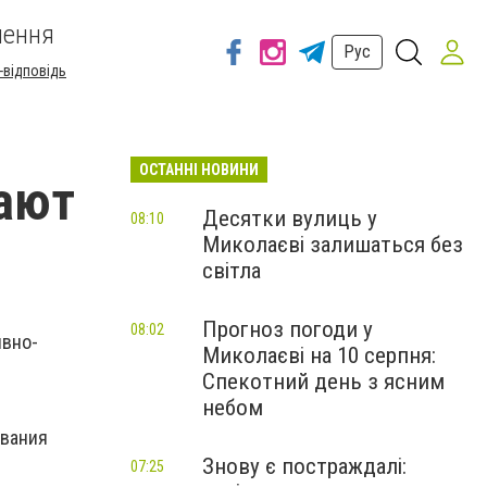
шення
Рус
-відповідь
ОСТАННІ НОВИНИ
ают
Десятки вулиць у
08:10
Миколаєві залишаться без
світла
Прогноз погоди у
08:02
ивно-
Миколаєві на 10 серпня:
Спекотний день з ясним
небом
ывания
Знову є постраждалі:
07:25