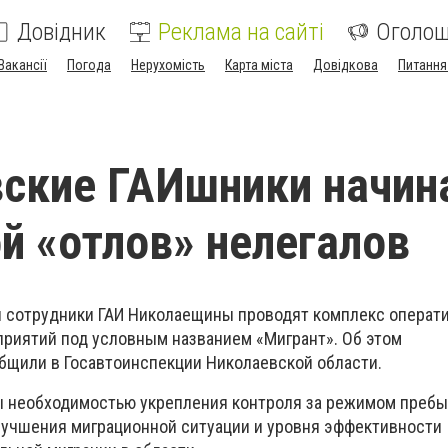
Довідник
Реклама на сайті
Оголо
Вакансії
Погода
Нерухомість
Карта міста
Довідкова
Питання
ские ГАИшники начин
й «отлов» нелегалов
ня сотрудники ГАИ Николаещины проводят комплекс операт
риятий под условным названием «Мигрант». Об этом
бщили в Госавтоинспекции Николаевской области.
ы необходимостью укрепления контроля за режимом преб
лучшения миграционной ситуации и уровня эффективности