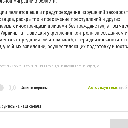
льной миграции в области.
ации является еще и предупреждение нарушений законодат
ранцев, раскрытие и пресечение преступлений и других
аемых иностранцами и лицами без гражданства, в том чис
Украины, а также для укрепления контроля за созданием и
естных предприятий и компаний, сфера деятельности кот
, учебных заведений, осуществляющих подготовку иностр
бхідний текст і натисніть Ctrl + Enter, щоб повідомити про це редакцію
0,0
Оцініть першим
Авторизуйтесь
, щоб
исуйтесь на наші канали