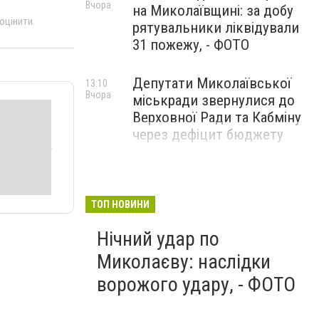
Вчора
на Миколаївщині: за добу
 оцінити
рятувальники ліквідували
31 пожежу, - ФОТО
Депутати Миколаївської
13:10
Вчора
міськради звернулися до
Верховної Ради та Кабміну
через дефіцит бюджету
ТОП НОВИНИ
Нічний удар по
Миколаєву: наслідки
ворожого удару, - ФОТО