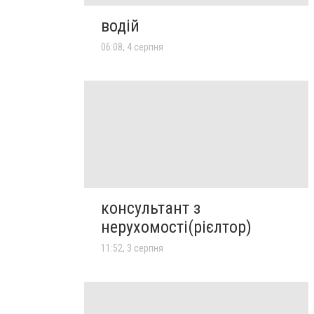
водій
06:08, 4 серпня
консультант з
нерухомості(рієлтор)
11:52, 3 серпня