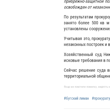
прибрежно-защитной пол
освобожден от незаконн
По результатам прокур
занято более 500 кв м
установлены сооружени
Учитывая это, прокурат
незаконных построек и 
Хозяйственный суд Ник
исковые требования в п
Сейчас решение суда в
территориальной общине
Якщо ви помітили помилку, виділіть нео
#бугский лиман
#прокурат