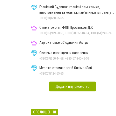
Гранітний Будинок, гранітні пам'ятники,
виготовлення та монтаж пам'ятників із граніту в
Миколаєві
+380(93)620-65-65
Стоматологія, ФОП Простяков Д.К.
+380(95)939-60-53, +380(98)656-04-14, +380(51)248-99-08, +380(50)159-88-74
Адвокатське об'єднання Актум
Система сповіщення населення
+380(67)350-44-68, +380(67)340-49-59
Мережа стоматологій ОптімалЛаб
+380(73)124-55-65
Додати підприємство
ОГОЛОШЕННЯ