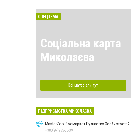
СПЕЦТЕМА
Соціальна карта
Миколаєва
Всі матеріали тут
ПІДПРИЄМСТВА МИКОЛАЄВА
MasterZoo, Зоомаркет Пухнастих Особистостей
+380(97)955-35-39