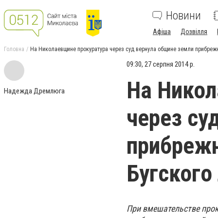
Новини
Афіша
Дозвілля
Головна
На Николаевщине прокуратура через суд вернула общине земли прибреж
09:30, 27 серпня 2014 р.
На Никол
Надежда Дремлюга
через су
прибреж
Бугского
При вмешательстве прок