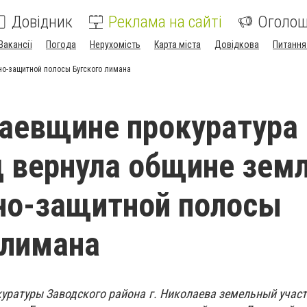
Довідник
Реклама на сайті
Оголо
Вакансії
Погода
Нерухомість
Карта міста
Довідкова
Питання
но-защитной полосы Бугского лимана
аевщине прокуратура
д вернула общине зем
но-защитной полосы
 лимана
уратуры Заводского района г. Николаева земельный участ