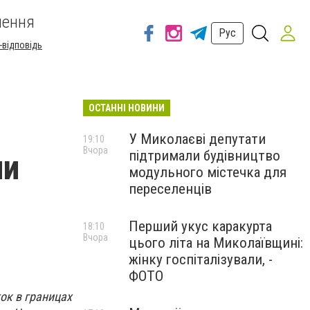
шення
Рус
-відповідь
ОСТАННІ НОВИНИ
У Миколаєві депутати
19:10
Вчора
підтримали будівництво
ли
модульного містечка для
переселенців
Перший укус каракурта
18:10
Вчора
цього літа на Миколаївщині:
жінку госпіталізували, -
ФОТО
ок в границах