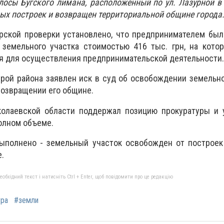
осы Бугского лимана, расположенный по ул. Лазурной в 
ых построек и возвращен территориальной общине города
орской проверки установлено, что предпринимателем бы
 земельного участка стоимостью 416 тыс. грн, на кото
я для осуществления предпринимательской деятельности.
урой района заявлен иск в суд об освобождении земельно
возвращении его общине.
олаевской области поддержал позицию прокуратуры и 
олном объеме.
ыполнено - земельный участок освобожден от построек
.
бхідний текст і натисніть Ctrl + Enter, щоб повідомити про це редакцію
ура
#земли