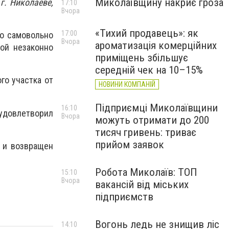
Миколаївщину накриє гроза
г. Николаеве,
17:10
Вчора
.
«Тихий продавець»: як
17:00
ло самовольно
Вчора
ароматизація комерційних
рой незаконно
приміщень збільшує
середній чек на 10–15%
го участка от
НОВИНИ КОМПАНІЙ
Підприємці Миколаївщини
16:10
удовлетворил
Вчора
можуть отримати до 200
тисяч гривень: триває
прийом заявок
 и возвращен
Робота Миколаїв: ТОП
15:10
Вчора
вакансій від міських
підприємств
Вогонь ледь не знищив ліс
14:10