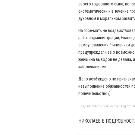
своего годовалого сына, вопр
систематически и в течение п
духовном и моральном развити
На горе-мать не воздействов
райгосадминистрации, Еланецк
самоуправления. Чиновники до
предупреждали ее о возможном
женщина выводов не делала, 
заболеваниями.
Дело возбуждено по признакам
невыполнение обязанностей по
попечительство»).
Якщо ви помітили помилку, виділіть нео
НИКОЛАЕВ В ПОДРОБНОСТ