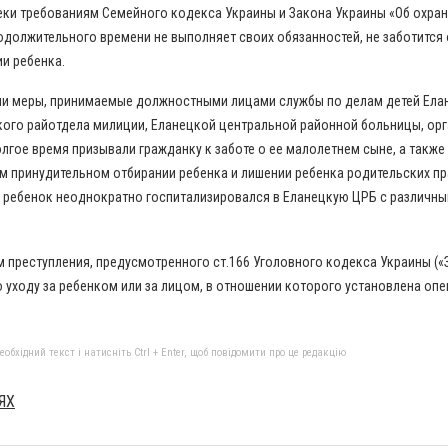
еки требованиям Семейного кодекса Украины и Закона Украины «Об охран
родолжительного времени не выполняет своих обязанностей, не заботится
и ребенка.
али меры, принимаемые должностными лицами службы по делам детей Ела
ого райотдела милиции, Еланецкой центральной районной больницы, ор
лгое время призывали гражданку к заботе о ее малолетнем сыне, а такж
 принудительном отбирании ребенка и лишении ребенка родительских пр
и ребенок неоднократно госпитализировался в Еланецкую ЦРБ с различн
 преступления, предусмотренного ст.166 Уголовного кодекса Украины («
 уходу за ребенком или за лицом, в отношении которого установлена опе
бхідний текст і натисніть Ctrl + Enter, щоб повідомити про це редакцію
ЯХ