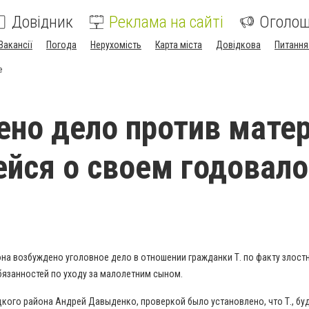
Довідник
Реклама на сайті
Оголо
Вакансії
Погода
Нерухомість
Карта міста
Довідкова
Питання
е
но дело против матер
йся о своем годовал
на возбуждено уголовное дело в отношении гражданки Т. по факту злост
язанностей по уходу за малолетним сыном.
кого района Андрей Давыденко, проверкой было установлено, что Т., бу