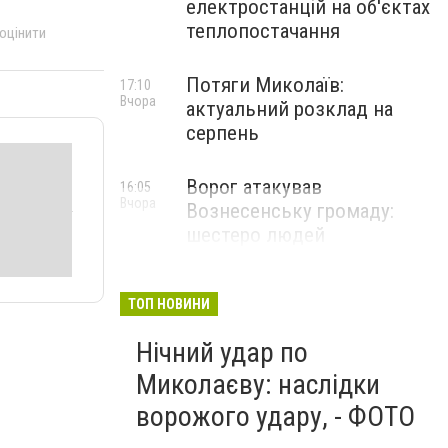
електростанцій на об'єктах
теплопостачання
 оцінити
Потяги Миколаїв:
17:10
Вчора
актуальний розклад на
серпень
Ворог атакував
16:05
Вчора
Вознесенську громаду:
шестеро людей
постраждали
ТОП НОВИНИ
Нічний удар по
Миколаєву: наслідки
ворожого удару, - ФОТО