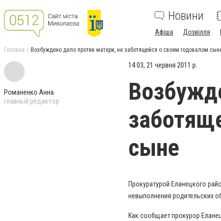
Новини
Афіша
Дозвілля
Головна
Возбуждено дело против матери, не заботящейся о своем годовалом сын
14:03, 21 червня 2011 р.
Возбужде
Романенко Анна
главный редактор
заботяще
сыне
Прокуратурой Еланецкого райо
невыполнения родительских об
Как сообщает прокурор Еланец