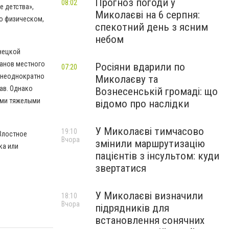
Прогноз погоди у
08:02
е детства»,
Миколаєві на 6 серпня:
 о физическом,
спекотний день з ясним
небом
нецкой
ганов местного
Росіяни вдарили по
07:20
е неоднократно
Миколаєву та
ав. Однако
Вознесенській громаді: що
ыми тяжелыми
відомо про наслідки
У Миколаєві тимчасово
19:10
Злостное
Вчора
змінили маршрутизацію
ка или
пацієнтів з інсультом: куди
звертатися
У Миколаєві визначили
18:10
Вчора
підрядників для
встановлення сонячних