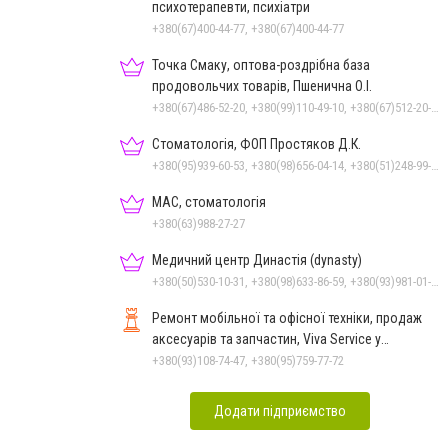
психотерапевти, психіатри
+380(67)400-44-77, +380(67)400-44-77
Точка Смаку, оптова-роздрібна база
продовольчих товарів, Пшенична О.І.
+380(67)486-52-20, +380(99)110-49-10, +380(67)512-20-35
Стоматологія, ФОП Простяков Д.К.
+380(95)939-60-53, +380(98)656-04-14, +380(51)248-99-08, +380(50)159-88-74
МАС, стоматологія
+380(63)988-27-27
Медичний центр Династія (dynasty)
+380(50)530-10-31, +380(98)633-86-59, +380(93)981-01-61
Ремонт мобільної та офісної техніки, продаж
аксесуарів та запчастин, Viva Service у
Миколаєві
+380(93)108-74-47, +380(95)759-77-72
Додати підприємство