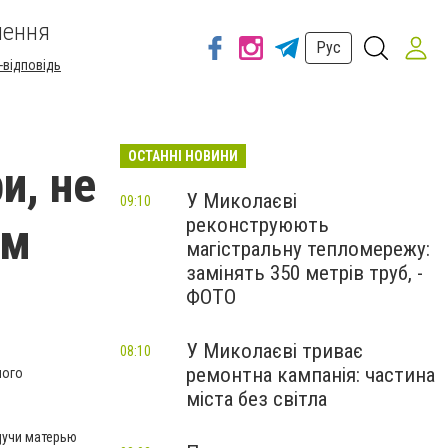
шення
Рус
-відповідь
ОСТАННІ НОВИНИ
и, не
У Миколаєві
09:10
реконструюють
ом
магістральну тепломережу:
замінять 350 метрів труб, -
ФОТО
У Миколаєві триває
08:10
ремонтна кампанія: частина
ного
міста без світла
дучи матерью