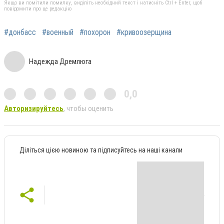
Якщо ви помітили помилку, виділіть необхідний текст і натисніть Ctrl + Enter, щоб
повідомити про це редакцію
#донбасс
#военный
#похорон
#кривоозерщина
Надежда Дремлюга
0,0
Авторизируйтесь
, чтобы оценить
Діліться цією новиною та підписуйтесь на наші канали