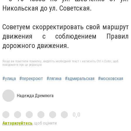
Никольская до ул. Советская.
Советуем скорректировать свой маршрут
движения с соблюдением Правил
дорожного движения.
Якщо ви помітили помилку, виділіть необхідний текст і натисніть Ctrl + Enter, щоб
повідомити про це редакцію
#улица
#перекроют
#лягина
#адмиральская
#московская
Надежда Дремлюга
0,0
Авторизуйтесь
, щоб оцінити