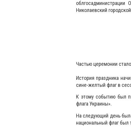
облгосадминистрации О
Николаевский городской
Частью церемонии стало
История праздника начин
сине-желтый флаг в сес
К этому событию был п
флага Украины».
На следующий день была
национальный флаг был 