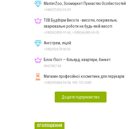
MasterZoo, Зоомаркет Пухнастих Особистостей
+380(97)955-35-39
ТОВ БудФірм Висота - висотні, покрівельні,
зварювальні роботи на будь-якій висоті
+380(63)893-91-66, +380(66)483-65-05
Ангстрем, ліцей
+380(95)678-90-03
Блок-Пост — більярд, квартири, банкет
0662962164
Магазин професійної косметики для перукарів
+380(93)864-34-58, 095 733 6380
Додати підприємство
ОГОЛОШЕННЯ