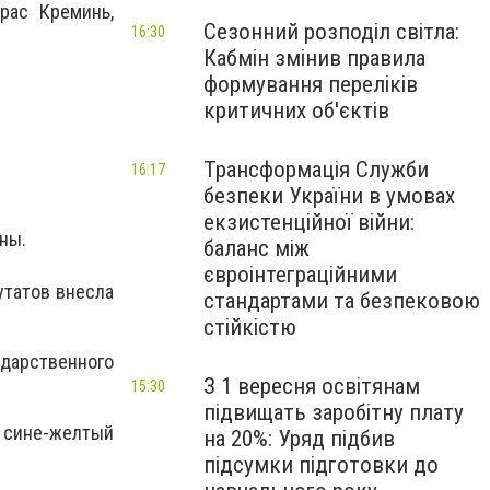
рас Креминь,
Сезонний розподіл світла:
16:30
Кабмін змінив правила
формування переліків
критичних об'єктів
Трансформація Служби
16:17
безпеки України в умовах
екзистенційної війни:
ны.
баланс між
євроінтеграційними
утатов внесла
стандартами та безпековою
стійкістю
дарственного
З 1 вересня освітянам
15:30
підвищать заробітну плату
1 сине-желтый
на 20%: Уряд підбив
підсумки підготовки до