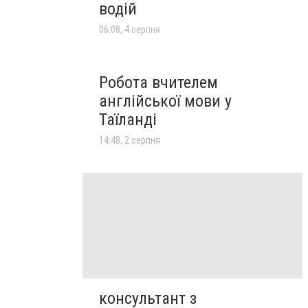
водій
06:08, 4 серпня
Робота вчителем
англійської мови у
Таїланді
14:48, 2 серпня
консультант з