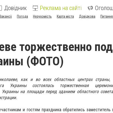
Довідник
Реклама на сайті
Оголо
Вакансії
Погода
Нерухомість
Карта міста
Довідкова
Питання
еве торжественно по
аины (ФОТО)
иколаеве, как и во всех областных центрах страны,
лага Украины состоялась торжественная церемон
а Украины на площади перед зданием областного совета
страции.
участникам и гостям праздника обратились заместитель