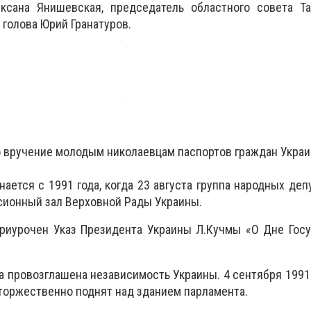
ксана Янишевская, председатель областного совета Та
 голова Юрий Гранатуров.
 вручение молодым николаевцам паспортов граждан Украи
ается с 1991 года, когда 23 августа группа народных деп
сионный зал Верховной Рады Украины.
риурочен Указ Президента Украины Л.Кучмы «О Дне Госу
 провозглашена независимость Украины. 4 сентября 199
торжественно поднят над зданием парламента.