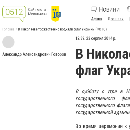
Новини
Афіша
Дозвілля
Головна
В Николаеве торжественно подняли флаг Украины (ФОТО)
12:39, 23 серпня 2014 р.
В Никола
Александр Александрович Говоров
флаг Укр
В субботу с утра в Н
государственного ф
государственного флаг
государственной админи
Во время церемонии к 