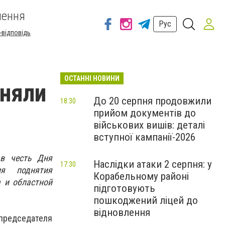
шення
Рус
-відповідь
ОСТАННІ НОВИНИ
дняли
До 20 серпня продовжили
18:30
прийом документів до
військових вишів: деталі
вступної кампанії-2026
 в честь Дня
Наслідки атаки 2 серпня: у
17:30
ия поднятия
Корабельному районі
 и областной
підготовують
пошкоджений ліцей до
відновлення
 председателя