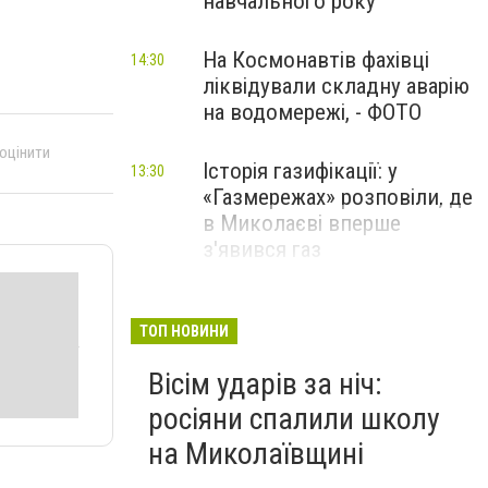
навчального року
На Космонавтів фахівці
14:30
ліквідували складну аварію
на водомережі, - ФОТО
 оцінити
Історія газифікації: у
13:30
«Газмережах» розповіли, де
в Миколаєві вперше
з'явився газ
Літній відпочинок у
13:00
Миколаєві 2026: шукаємо
ТОП НОВИНИ
нові враження та
Вісім ударів за ніч:
перезавантаження
росіяни спалили школу
ПАРТНЕРСЬКИЙ СПЕЦПРОЄКТ
на Миколаївщині