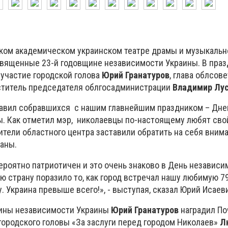
ском академическом украинском театре драмы и музыкаль
священные 23-й годовщине независимости Украины. В пра
участие городской голова
Юрий Гранатуров
, глава облсов
ститель председателя облгосадминистрации
Владимир Лу
равил собравшихся с нашим главнейшим праздником – Дн
. Как отметил мэр, николаевцы по-настоящему любят свой
тели областного центра заставили обратить на себя вним
аны.
ероятно патриотичен и это очень знаково в День независи
ю страну поразило то, как город встречал нашу любимую 7
 Украина превыше всего!», - выступая, сказал Юрий Исаев
щины независимости Украины
Юрий Гранатуров
наградил П
городского головы «За заслуги перед городом Николаев»
Л