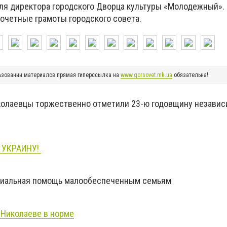
еля директора городского Дворца культуры «Молодежный». 
очетные грамоты городского совета.
ьзовании материалов прямая гиперссылка на
www.gorsovet.mk.ua
обязательна!
колаевцы торжественно отметили 23-ю годовщину незави
А УКРАИНУ!
циальная помощь малообеспеченным семьям
 Николаеве в норме