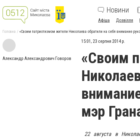
Новини
Афіша
Дозвілля
Головна
«Своим патриотизмом жители Николаева обратили на себя внимание руков
15:01, 23 серпня 2014 р.
«Своим 
Александр Александрович Говоров
Николаев
внимание
мэр Гран
22 августа в Никола