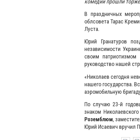
комедии прошли торже
В праздничных меропр
облсовета Тарас Креми
Луста.
Юрий Гранатуров по
независимости Украин
своим патриотизмом 
руководство нашей стр
«Николаев сегодня нев
нашего государства. Вс
аэромобильную бригаду.
По случаю 23-й годо
знаком Николаевского
Роземблюм
, заместит
Юрий Исаевич вручил П