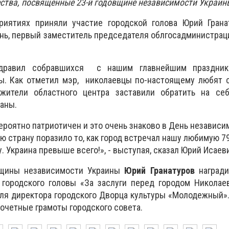
ства, посвященные 23-й годовщине независимости Украин
иятиях приняли участие городской голова Юрий Гранат
нь, первый заместитель председателя облгосадминистра
здравил собравшихся с нашим главнейшим праздни
ы. Как отметил мэр, николаевцы по-настоящему любят с
жители областного центра заставили обратить на се
аны.
ероятно патриотичен и это очень знаково в День независи
ю страну поразило то, как город встречал нашу любимую 7
 Украина превыше всего!», - выступая, сказал Юрий Исаев
вщины независимости Украины
Юрий Гранатуров
награди
 городского головы «За заслуги перед городом Никола
еля директора городского Дворца культуры «Молодежный».
очетные грамоты городского совета.