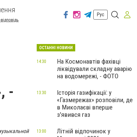
шення
Рус
-відповідь
ОСТАННІ НОВИНИ
На Космонавтів фахівці
14:30
ліквідували складну аварію
на водомережі, - ФОТО
, -
Історія газифікації: у
13:30
«Газмережах» розповіли, де
в Миколаєві вперше
з'явився газ
Літній відпочинок у
музыкальной
13:00