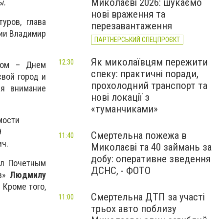
Миколаєві 2026: шукаємо
ы.
нові враження та
уров, глава
перезавантаження
ции Владимир
ПАРТНЕРСЬКИЙ СПЕЦПРОЄКТ
Як миколаївцям пережити
12:30
ком – Днем
спеку: практичні поради,
вой город и
прохолодний транспорт та
бя внимание
нові локації з
«туманчиками»
мости
9
Смертельна пожежа в
11:40
ич.
Миколаєві та 40 займань за
добу: оперативне зведення
л Почетным
ДСНС, - ФОТО
ев»
Людмилу
 Кроме того,
Смертельна ДТП за участі
11:00
трьох авто поблизу