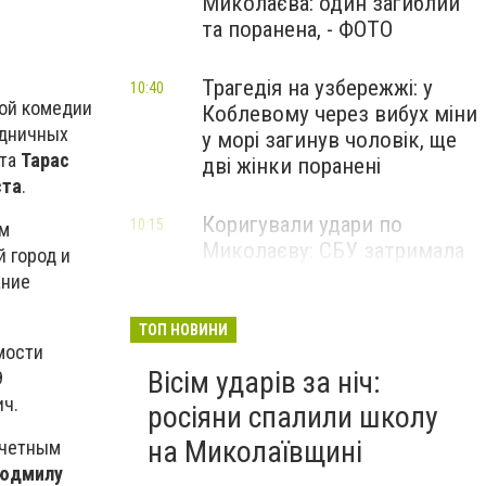
Миколаєва: один загиблий
та поранена, - ФОТО
Трагедія на узбережжі: у
10:40
ной комедии
Коблевому через вибух міни
здничных
у морі загинув чоловік, ще
ета
Тарас
дві жінки поранені
ста
.
Коригували удари по
10:15
ем
Миколаєву: СБУ затримала
 город и
двох агентів фсб та гру, -
ание
ФОТО
ТОП НОВИНИ
мости
Вісім ударів за ніч:
9
ич.
росіяни спалили школу
на Миколаївщині
очетным
юдмилу