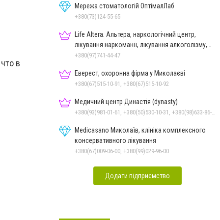
Мережа стоматологій ОптімалЛаб
+380(73)124-55-65
Life Altera. Альтера, наркологічний центр,
лікування наркоманії, лікування алкоголізму,
зняття ломки
+380(97)741-44-47
 что в
Еверест, охоронна фірма у Миколаєві
+380(67)515-10-91, +380(67)515-10-92
Медичний центр Династія (dynasty)
+380(93)981-01-61, +380(50)530-10-31, +380(98)633-86-59
Medicasano Миколаїв, клініка комплексного
консервативного лікування
+380(67)009-06-00, +380(99)029-96-00
Додати підприємство