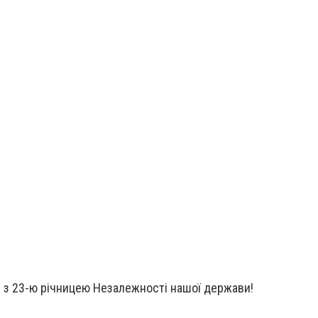
в з 23-ю річницею Незалежності нашої держави!