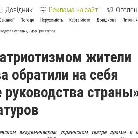
Довідник
Реклама на сайті
Оголо
Вакансії
Погода
Нерухомість
Карта міста
Довідкова
Питання
одства страны», - мэр Гранатуров
патриотизмом жители
а обратили на себя
 руководства страны»
атуров
евском академическом украинском театре драмы и 