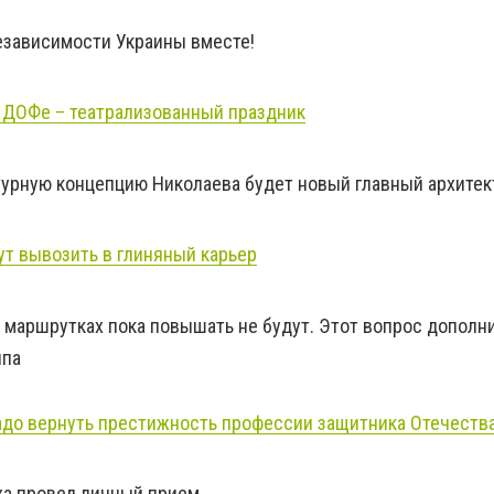
зависимости Украины вместе!
в ДОФе – театрализованный праздник
урную концепцию Николаева будет новый главный архитек
т вывозить в глиняный карьер
маршрутках пока повышать не будут. Этот вопрос дополн
ппа
адо вернуть престижность профессии защитника Отечества
а провел личный прием