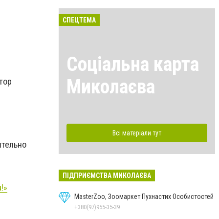
СПЕЦТЕМА
Соціальна карта
Миколаєва
тор
Всі матеріали тут
ительно
ПІДПРИЄМСТВА МИКОЛАЄВА
!»
MasterZoo, Зоомаркет Пухнастих Особистостей
+380(97)955-35-39