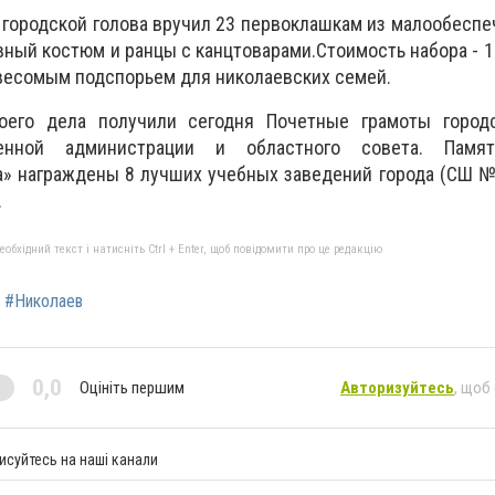
ь городской голова вручил 23 первоклашкам из малообесп
ный костюм и ранцы с канцтоварами.Стоимость набора - 14
весомым подспорьем для николаевских семей.
оего дела получили сегодня Почетные грамоты городс
венной администрации и областного совета. Памя
» награждены 8 лучших учебных заведений города (СШ №№
.
бхідний текст і натисніть Ctrl + Enter, щоб повідомити про це редакцію
#Николаев
0,0
Оцініть першим
Авторизуйтесь
, щоб
исуйтесь на наші канали