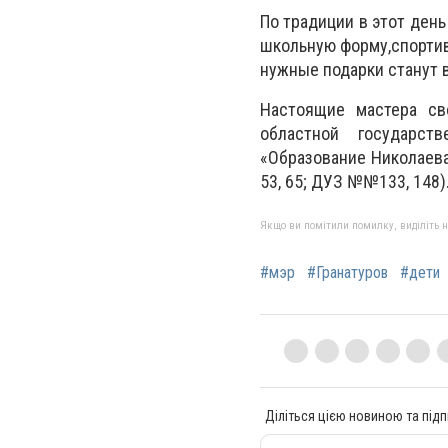
По традиции в этот ден
школьную форму,спортив
нужные подарки станут 
Настоящие мастера св
областной государст
«Образование Николаева
53, 65; ДУЗ №№133, 148)
Якщо ви помітили помилку, виділіть нео
#мэр
#Гранатуров
#дети
Діліться цією новиною та підп