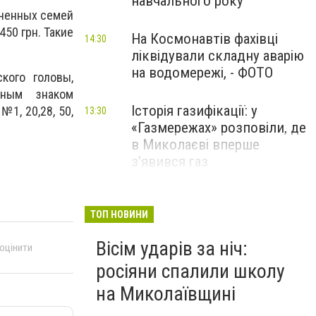
навчального року
еченных семей
50 грн. Такие
На Космонавтів фахівці
14:30
ліквідували складну аварію
на водомережі, - ФОТО
кого головы,
тным знаком
Історія газифікації: у
1, 20,28, 50,
13:30
«Газмережах» розповіли, де
в Миколаєві вперше
з'явився газ
Літній відпочинок у
13:00
Миколаєві 2026: шукаємо
ТОП НОВИНИ
нові враження та
Вісім ударів за ніч:
 оцінити
перезавантаження
росіяни спалили школу
ПАРТНЕРСЬКИЙ СПЕЦПРОЄКТ
на Миколаївщині