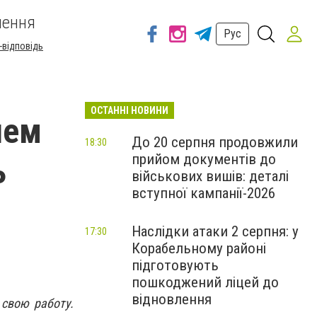
шення
Рус
-відповідь
ОСТАННІ НОВИНИ
шем
До 20 серпня продовжили
18:30
прийом документів до
ь
військових вишів: деталі
вступної кампанії-2026
Наслідки атаки 2 серпня: у
17:30
Корабельному районі
підготовують
пошкоджений ліцей до
відновлення
 свою работу.