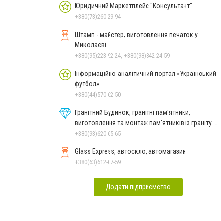
Юридичний Маркетплейс "Консультант"
+380(73)260-29-94
Штамп - майстер, виготовлення печаток у
Миколаєві
+380(95)223-92-24, +380(98)842-24-59
Інформаційно-аналітичний портал «Український
футбол»
+380(44)570-62-50
Гранітний Будинок, гранітні пам'ятники,
виготовлення та монтаж пам'ятників із граніту в
Миколаєві
+380(93)620-65-65
Glass Express, автоскло, автомагазин
+380(63)612-07-59
Додати підприємство