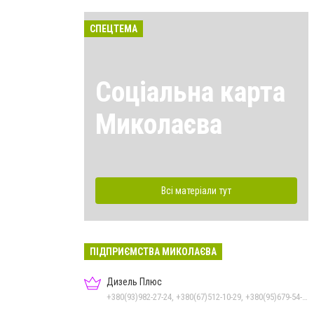
СПЕЦТЕМА
Соціальна карта
Миколаєва
Всі матеріали тут
ПІДПРИЄМСТВА МИКОЛАЄВА
Дизель Плюс
+380(93)982-27-24, +380(67)512-10-29, +380(95)679-54-71, +380(67)785-45-70, +380(51)248-33-48