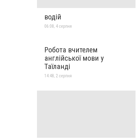
водій
06:08, 4 серпня
Робота вчителем
англійської мови у
Таїланді
14:48, 2 серпня