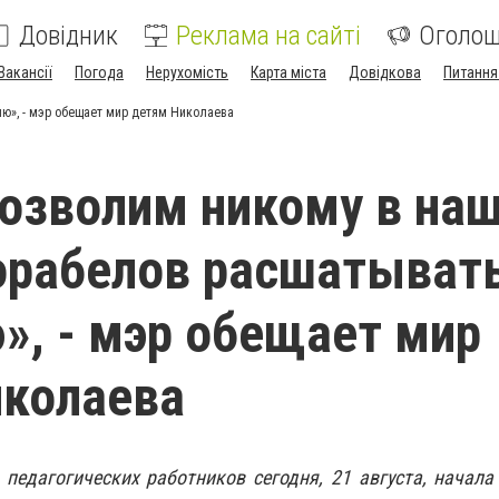
Довідник
Реклама на сайті
Оголо
Вакансії
Погода
Нерухомість
Карта міста
Довідкова
Питання
ю», - мэр обещает мир детям Николаева
озволим никому в на
орабелов расшатыват
», - мэр обещает мир
иколаева
педагогических работников сегодня, 21 августа, начала