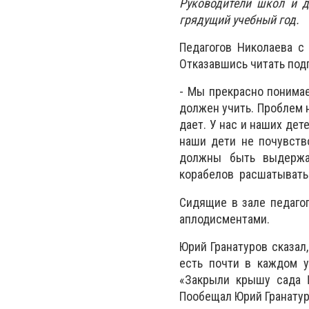
Руководители школ и д
грядущий учебный год.
Педагогов Николаева с 
Отказавшись читать под
- Мы прекрасно понимае
должен учить. Проблем н
дает. У нас и наших дет
наши дети не почувство
должны быть выдержа
корабелов расшатывать с
Сидящие в зале педаго
аплодисментами.
Юрий Гранатуров сказал,
есть почти в каждом у
«Закрыли крышу сада 
Пообещал Юрий Гранатур