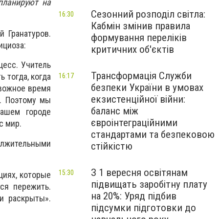
планируют на
Сезонний розподіл світла:
16:30
Кабмін змінив правила
й Гранатуров.
формування переліків
ициоза:
критичних об'єктів
цесс. Учитель
Трансформація Служби
 тогда, когда
16:17
безпеки України в умовах
евожное время
екзистенційної війни:
ы. Поэтому мы
баланс між
ашем городе
євроінтеграційними
с мир.
стандартами та безпековою
олжительными
стійкістю
З 1 вересня освітянам
15:30
циях, которые
підвищать заробітну плату
ся пережить.
на 20%: Уряд підбив
и раскрыты».
підсумки підготовки до