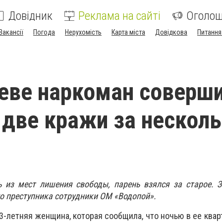
Довідник
Реклама на сайті
Оголо
Вакансії
Погода
Нерухомість
Карта міста
Довідкова
Питання
еве наркоман соверш
 две кражи за нескол
 из мест лишения свободы, парень взялся за старое. З
о преступника сотрудники ОМ «Водопой».
3-летняя женщина, которая сообщила, что ночью в ее квар