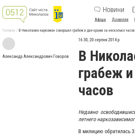
Новини
Афіша
Дозвілля
Головна
В Николаеве наркоман совершил грабеж и две кражи за несколько часов
16:30, 20 серпня 2014 р.
В Никола
Александр Александрович Говоров
грабеж и
часов
Недавно освободившись
летнего наркозависимог
В милицию обратилась 3