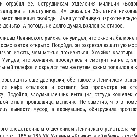
и ограбил ее. Сотрудникам отделения милиции «Водо
 задержать преступника. Им оказался 26-летний никола
 мест лишения свободы. Имея устойчивую наркотическую
деньгах. А потому, не долго думая, взялся за старое.
лицам Ленинского района, он увидел, что окно на балконе 
 Космонавтов открыто. Подойдя, он разрезал защитную мос
начал искать, чем можно поживиться. Хозяйка квартиры
. Увидев, что женщина проснулась и смотрит на него, 
ьный телефон и скрылся тем же путем, каким появился в к
совершить еще две кражи, обе также в Ленинском район
 из кафе отвлекся и оставил без присмотра на ст
у. Подойдя, злоумышленник вытащил оттуда кошелек с
вой стала продавщица магазина. Не заметив, что в пом
ицу вынести мусор, а вернувшись, обнаружила пропаж
ого следственным отделением Ленинского райотдела ми
 по ст. 185 и 186 УК Украины «Кража» и «Грабеж», - соо