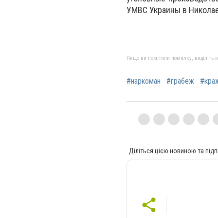
УМВС Украины в Николае
Якщо ви помітили помилку, виділіть нео
#наркоман
#грабеж
#кра
Діліться цією новиною та підп