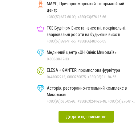
МАУП, Причорноморський інформаційний
центр
+380(50)637-60-09, +380(93)676-15-66
ТОВ БудФірм Висота - висотні, покрівельні,
зварювальні роботи на будь-якій висоті
+380(63)893-91-66, +380(66)483-65-05
Медичний центр «ОН Клінік Миколаїв»
0-800-30-17-33
ELESA + GANTER, промислова фурнітура
0443002212, 0800750875, +380(98)011-84-55
Асторія, ресторанно-готельний комплекс в
Миколаєві
+380(93)635-05-93, +380(63)244-23-48, +380(51)276-81-65, +380(93)361-03-37, +380(95)172-60-42, +380(51)277-66-77, +380(68)916-39-76
Додати підприємство