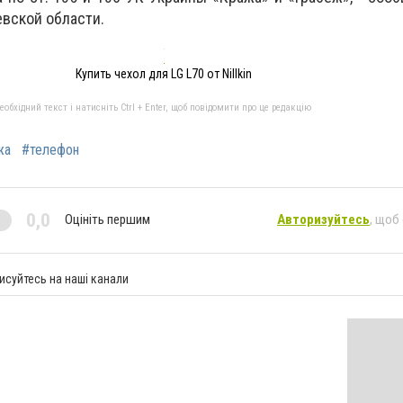
вской области.
Купить чехол для LG L70 от Nillkin
бхідний текст і натисніть Ctrl + Enter, щоб повідомити про це редакцію
жа
#телефон
0,0
Оцініть першим
Авторизуйтесь
, щоб
исуйтесь на наші канали