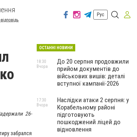
шення
Рус
-відповідь
ОСТАННІ НОВИНИ
ил
До 20 серпня продовжили
18:30
Вчора
прийом документів до
ько
військових вишів: деталі
вступної кампанії-2026
Наслідки атаки 2 серпня: у
17:30
Вчора
Корабельному районі
адержали 26-
підготовують
пошкоджений ліцей до
відновлення
тиру забрался