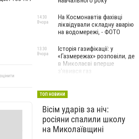
навчального року
На Космонавтів фахівці
14:30
Вчора
ліквідували складну аварію
на водомережі, - ФОТО
Історія газифікації: у
13:30
Вчора
«Газмережах» розповіли, де
в Миколаєві вперше
з'явився газ
 оцінити
Літній відпочинок у
13:00
Вчора
Миколаєві 2026: шукаємо
ТОП НОВИНИ
нові враження та
Вісім ударів за ніч:
перезавантаження
росіяни спалили школу
ПАРТНЕРСЬКИЙ СПЕЦПРОЄКТ
на Миколаївщині