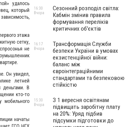
пой» удалось
Сезонний розподіл світла:
16:30
евец, который
Вчора
Кабмін змінив правила
 зависимость,
формування переліків
критичних об'єктів
первого этажа
китную сетку,
Трансформація Служби
16:17
 спросонья не
Вчора
безпеки України в умовах
злоумышленник
екзистенційної війни:
вартире.
баланс між
євроінтеграційними
е. Он увидел,
стандартами та безпековою
олике летней
стійкістю
 деньгами. В
ещении кто-то
З 1 вересня освітянам
15:30
у мобильного
Вчора
підвищать заробітну плату
на 20%: Уряд підбив
лиции начаты
підсумки підготовки до
бщает ГСО НГУ