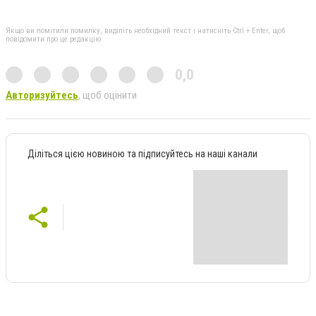
Якщо ви помітили помилку, виділіть необхідний текст і натисніть Ctrl + Enter, щоб
повідомити про це редакцію
0,0
Авторизуйтесь
, щоб оцінити
Діліться цією новиною та підписуйтесь на наші канали