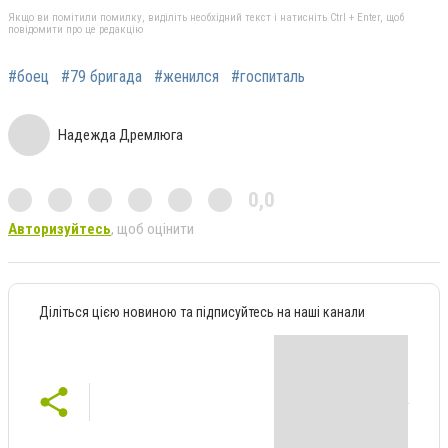
Якщо ви помітили помилку, виділіть необхідний текст і натисніть Ctrl + Enter, щоб
повідомити про це редакцію
#боец
#79 бригада
#женился
#госпиталь
Надежда Дремлюга
0,0
Авторизуйтесь
, щоб оцінити
Діліться цією новиною та підписуйтесь на наші канали