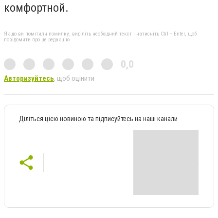
комфортной.
Якщо ви помітили помилку, виділіть необхідний текст і натисніть Ctrl + Enter, щоб
повідомити про це редакцію
0,0
Авторизуйтесь
, щоб оцінити
Діліться цією новиною та підписуйтесь на наші канали