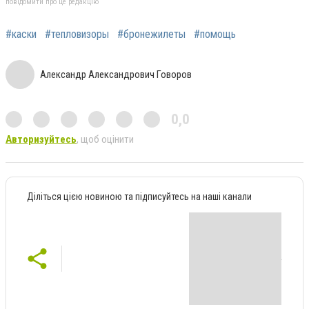
повідомити про це редакцію
#каски
#тепловизоры
#бронежилеты
#помощь
Александр Александрович Говоров
0,0
Авторизуйтесь
, щоб оцінити
Діліться цією новиною та підписуйтесь на наші канали