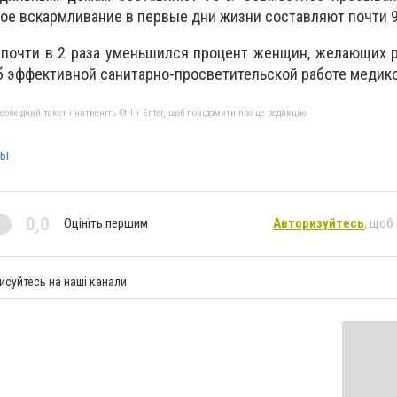
ное вскармливание в первые дни жизни составляют почти 
 почти в 2 раза уменьшился процент женщин, желающих 
б эффективной санитарно-просветительской работе медико
бхідний текст і натисніть Ctrl + Enter, щоб повідомити про це редакцію
ды
0,0
Оцініть першим
Авторизуйтесь
, щоб
исуйтесь на наші канали