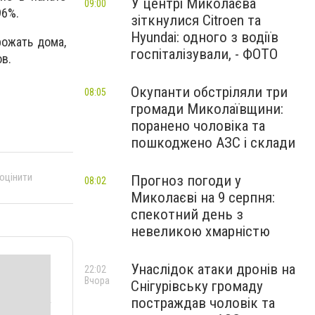
У центрі Миколаєва
09:00
96%.
зіткнулися Citroen та
Hyundai: одного з водіїв
рожать дома,
госпіталізували, - ФОТО
в.
Окупанти обстріляли три
08:05
громади Миколаївщини:
поранено чоловіка та
пошкоджено АЗС і склади
 оцінити
Прогноз погоди у
08:02
Миколаєві на 9 серпня:
спекотний день з
невеликою хмарністю
Унаслідок атаки дронів на
22:02
Вчора
Снігурівську громаду
постраждав чоловік та