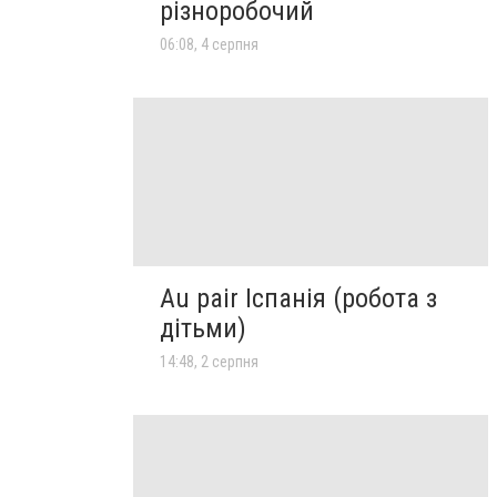
різноробочий
06:08, 4 серпня
Au pair Іспанія (робота з
дітьми)
14:48, 2 серпня