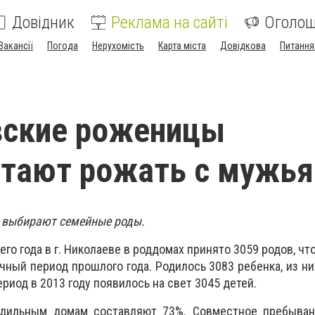
Довідник
Реклама на сайті
Оголо
Вакансії
Погода
Нерухомість
Карта міста
Довідкова
Питання
вские роженицы
итают рожать с мужь
 выбирают семейные роды.
щего года в г. Николаеве в роддомах принято 3059 родов, чт
чный период прошлого года. Родилось 3083 ребенка, из ни
период в 2013 году появилось на свет 3045 детей.
дильным домам составляют 73%. Совместное пребыван