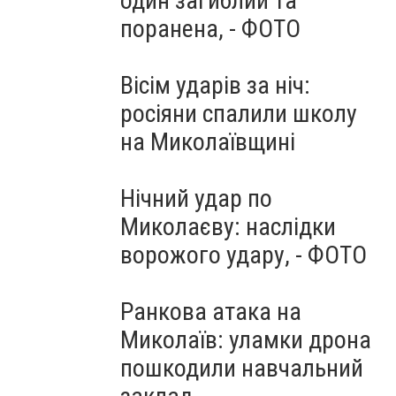
один загиблий та
поранена, - ФОТО
Вісім ударів за ніч:
росіяни спалили школу
на Миколаївщині
Нічний удар по
Миколаєву: наслідки
ворожого удару, - ФОТО
Ранкова атака на
Миколаїв: уламки дрона
пошкодили навчальний