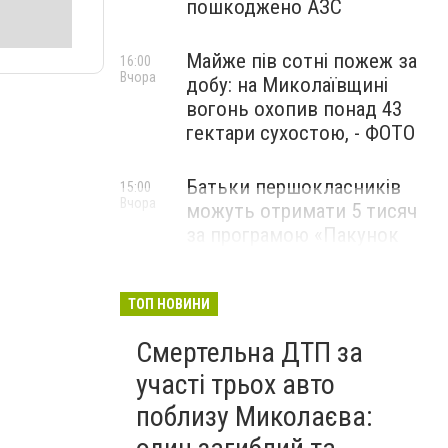
пошкоджено АЗС
Майже пів сотні пожеж за
16:00
Вчора
добу: на Миколаївщині
вогонь охопив понад 43
гектари сухостою, - ФОТО
Батьки першокласників
15:00
Вчора
можуть отримати 5 тисяч
за програмою «Пакунок
школяра»: як оформити
виплату
ТОП НОВИНИ
Смертельна ДТП за
участі трьох авто
поблизу Миколаєва: