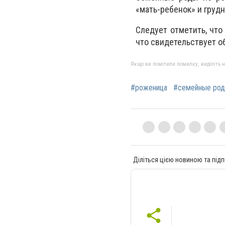
«мать-ребенок» и груд
Следует отметить, что
что свидетельствует о
Якщо ви помітили помилку, виділіть нео
#роженица
#семейные ро
Діліться цією новиною та підп