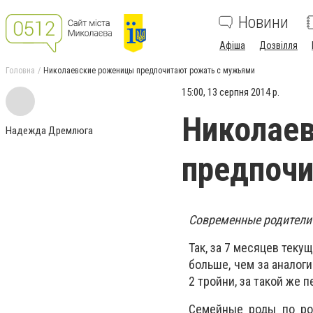
Новини
Афіша
Дозвілля
Головна
Николаевские роженицы предпочитают рожать с мужьями
15:00, 13 серпня 2014 р.
Николае
Надежда Дремлюга
предпоч
Современные родители
Так, за 7 месяцев теку
больше, чем за аналоги
2 тройни, за такой же 
Семейные роды по ро