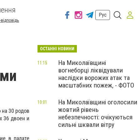
шення
Рус
-відповідь
ОСТАННІ НОВИНИ
На Миколаївщині
11:15
вогнеборці ліквідували
ями
наслідки ворожих атак та
масштабних пожеж, - ФОТО
На Миколаївщині оголосили
10:01
жовтий рівень
о на 30 родов
небезпечності: очікуються
х 36 двоен и
сильні шквали вітру
ие в палате