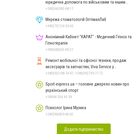
юридична допомога по військовим та іншим
справам
+380(66)903-68-17
Мережа стоматологій ОптімалЛаб
+380(73)124-55-65
Анонімний Кабінет "КАРАТ" - Медичний Гіпноз та
Гіпнотерапія
+380(68)633-00-27
Ремонт мобільної та офісної техніки, продаж
аксесуарів та запчастин, Viva Service у
Миколаєві
+380(93)108-74-47, +380(95)759-77-72
Sport-express.ua – головне джерело новин про
український спорт
+38044 534 45 59
Психолог Ірина Музика
+380(96)839-46-02
Додати підприємство