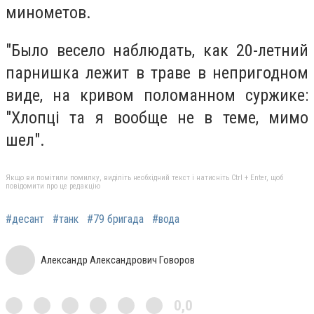
минометов.
"Было весело наблюдать, как 20-летний
парнишка лежит в траве в непригодном
виде, на кривом поломанном суржике:
"Хлопці та я вообще не в теме, мимо
шел".
Якщо ви помітили помилку, виділіть необхідний текст і натисніть Ctrl + Enter, щоб
повідомити про це редакцію
#десант
#танк
#79 бригада
#вода
Александр Александрович Говоров
0,0