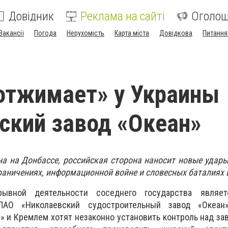
Довідник
Реклама на сайті
Оголо
Вакансії
Погода
Нерухомість
Карта міста
Довідкова
Питання
отжимает» у Украины
ский завод «Океан»
а на Донбассе, российская сторона наносит новые удары
граничениях, информационной войне и словесных баталиях 
ывной деятельности соседнего государства являетс
АО «Николаевский судостроительный завод «Океан»
» и Кремлем хотят незаконно установить контроль над за