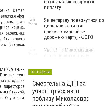
школяра»: як оформити
виплату
оения, Damen
рвежская Aker
Як ветерану повернутися до
14:00
ющую компанию
Вчора
цивільного життя:
щийся кризис,
презентовано чітку
ая экономика
дорожню карту, - ФОТО
найти нового
ого бизнеса,
Увага! На Миколаївщині
13:10
Вчора
оголошено повітряну
тривогу
ила 70% акций
ТОП НОВИНИ
 Бывшие топ-
часть сделки
Смертельна ДТП за
а директоров
участі трьох авто
нным Эткиной,
поблизу Миколаєва:
ная Юсуфовым,