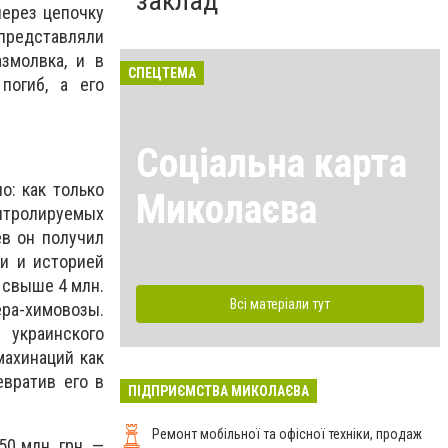
заклад
через цепочку
 представляли
змолвка, и в
СПЕЦТЕМА
погиб, а его
Соціальна карта
о: как только
Миколаєва
нтролируемых
ев он получил
и и историей
 свыше 4 млн.
Всі матеріали тут
ера-химовозы.
 украинского
махинаций как
евратив его в
ПІДПРИЄМСТВА МИКОЛАЄВА
Ремонт мобільної та офісної техніки, продаж
0 млн. грн. —