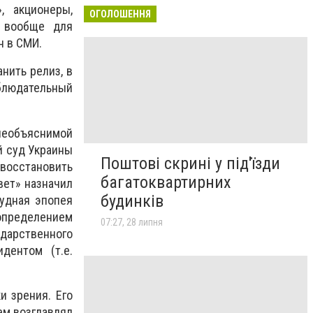
, акционеры,
ОГОЛОШЕННЯ
 вообще для
н в СМИ.
нить релиз, в
блюдательный
 необъяснимой
й суд Украины
Поштові скрині у під'їзди
 восстановить
багатоквартирних
вет» назначил
будинків
нудная эпопея
определением
07:27, 28 липня
ударственного
дентом (т.е.
и зрения. Его
ем возглавлял