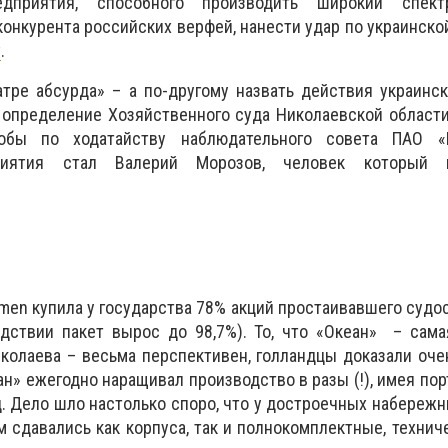
дприятия, способного производить широкий спект
конкурента российских верфей, нанести удар по украинско
т
.
атре абсурда» – а по-другому назвать действия украин
 определение Хозяйственного суда Николаевской области 
кобы по ходатайству наблюдательного совета ПАО «
риятия стал Валерий Морозов, человек который п
amen купила у государства 78% акций простаивавшего судо
едствии пакет вырос до 98,7%). То, что «Океан» – сам
колаева – весьма перспективен, голландцы доказали оче
ан» ежегодно наращивал производство в разы (!), имея пор
д. Дело шло настолько споро, что у достроечных набережн
ам сдавались как корпуса, так и полнокомплектные, техни