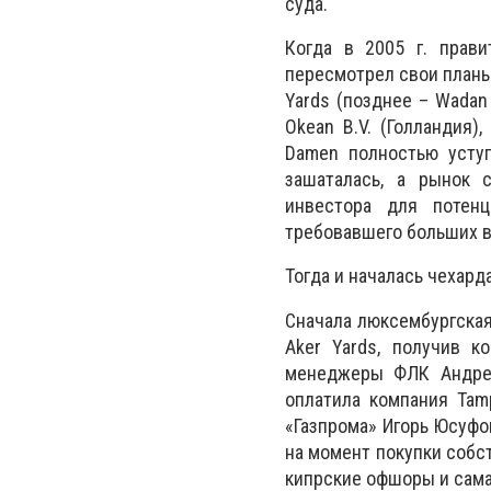
суда.
Когда в 2005 г. прав
пересмотрел свои планы
Yards (позднее – Wadan
Okean В.V. (Голландия)
Damen полностью уступ
зашаталась, а рынок 
инвестора для потенц
требовавшего больших 
Тогда и началась чехард
Сначала люксембургская 
Aker Yards, получив 
менеджеры ФЛК Андрей
оплатила компания Tam
«Газпрома» Игорь Юсуфо
на момент покупки собс
кипрские офшоры и сам