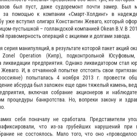
казов был пуст, даже судоремонт почти замер. Был м
 за помощью к компании «Смарт-Холдинг» в надежд
бу уже вступил олигарх Константин Жеваго, который офо
ом-пустышкой – голландской компанией Оkean B.V. В 2012 
ий правомерность операций с акциями и долгами завода.
 серия манипуляций, в результате которой пакет акций ока
Zonel Operation (Кипр), подконтрольной Юсуфовым
 ликвидации предприятия. Однако ликвидатором стал юр
 Жеваго. И, в отчаянной попытке отстоять свои притязан
(россияне) попыталась 4 ноября 2013 г. провести об
дение абсурда был заложен еще один тяжелый камень, ве
едприятия, включая собрание акционеров и наблюдате
м процедуры банкротства. Но, вопреки закону и здра
о.
амих себя поначалу не сработала. Представители упо
афиксировали, что из-за грубейших нарушений при 
брание не состоялось. Мало того, что оно «проводило