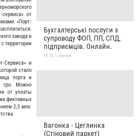
ерноморского
-сервиса» от
иками. «Порт-
расплатиться.
Бухгалтерські послуги з
кого завода и
супроводу ФОП, ПП, СПД,
 с территории
підприємців. Онлайн.
15:18, 1 серпня
рт-Сервиса» и
которой стало
лица порта и
. грн. Можно
ия от уплаты
ния фиктивных
нием 2,5 млн.
тства.
Вагонка - Цеглинка
(Стіновий паркет)