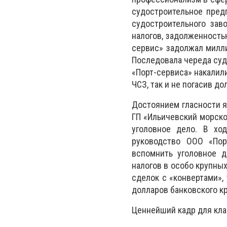
судостроительное пред
судостроительного зав
налогов, задолженность
сервис» задолжал милли
Последовала череда суд
«Порт-сервиса» накалил
ЧСЗ, так и не погасив до
Достоянием гласности я
ГП «Ильичевский морско
уголовное дело. В хо
руководство ООО «Пор
вспомнить уголовное 
налогов в особо крупных
сделок с «конвертами»,
долларов банковского к
Ценнейший кадр для клан