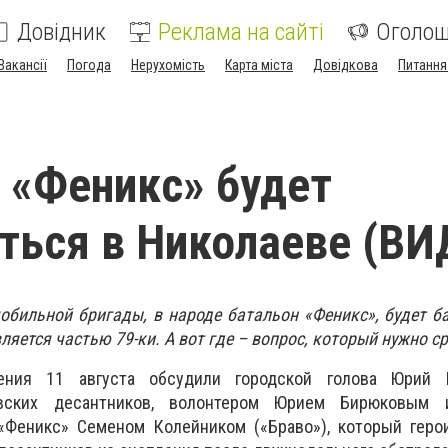
Довідник
Реклама на сайті
Оголо
Вакансії
Погода
Нерухомість
Карта міста
Довідкова
Питання
 «Феникс» будет
ться в Николаеве (ВИ
мобильной бригады, в народе батальон «Феникс», будет б
ляется частью 79-ки. А вот где – вопрос, который нужно с
ения 11 августа обсудили городской голова Юрий Г
евских десантников, волонтером Юрием Бирюковы
«Феникс» Семеном Колейником («Браво»), который геро