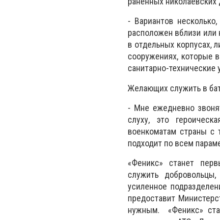
раненных николаевских 
- Вариантов несколько
расположен вблизи или 
в отдельных корпусах, 
сооружениях, которые в
санитарно-технические 
Желающих служить в бат
- Мне ежедневно звонят
слуху, это героическ
военкоматам страны с т
подходит по всем параме
«Феникс» станет перв
служить добровольцы,
усиленное подразделен
предоставит Министерст
нужным. «Феникс» стан