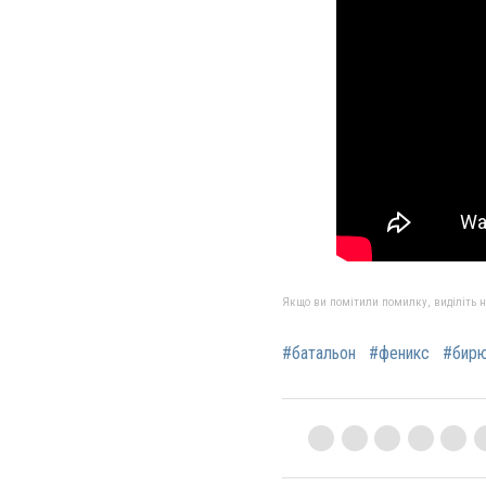
Якщо ви помітили помилку, виділіть нео
#батальон
#феникс
#бир