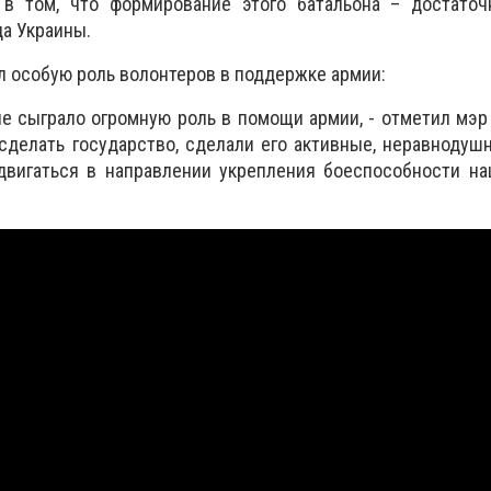
в том, что формирование этого батальона – достаточ
а Украины.
л особую роль волонтеров в поддержке армии:
е сыграло огромную роль в помощи армии, - отметил мэр г
сделать государство, сделали его активные, неравнодуш
двигаться в направлении укрепления боеспособности на