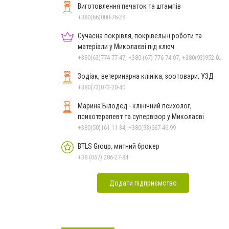
Виготовлення печаток та штампів
+380(66)000-76-28
Сучасна покрівля, покрівельні роботи та
матеріали у Миколаєві під ключ
+380(63)774-77-47, +380 (67) 776-74-07, +380(93)952-02-91
Зодіак, ветеринарна клініка, зоотовари, УЗД
+380(73)073-20-40
Марина Білодєд - клінічний психолог,
психотерапевт та супервізор у Миколаєві
+380(50)161-11-34, +380(93)667-46-99
BTLS Group, митний брокер
+38 (067) 286-27-84
Додати підприємство