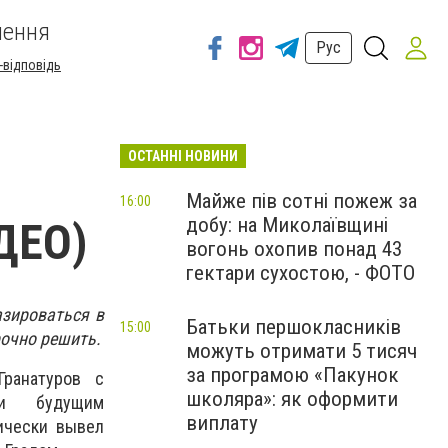
шення
Рус
-відповідь
ОСТАННІ НОВИНИ
Майже пів сотні пожеж за
16:00
добу: на Миколаївщині
ДЕО)
вогонь охопив понад 43
гектари сухостою, - ФОТО
азироваться в
Батьки першокласників
15:00
рочно решить.
можуть отримати 5 тисяч
за програмою «Пакунок
ранатуров с
школяра»: як оформити
м и будущим
виплату
ически вывел