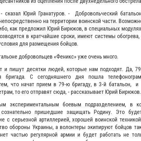
десантников из оцепления после двухнедельного обстрела
, - сказал Юрий Гранатуров. - Добровольческий баталь
непосредственно на территории воинской части. Возмож
либо, как предложил Юрий Бирюков, в специальных модуля
озводятся в кратчайшие сроки, имеют системы обогрева
условия для размещения бойцов.
альоне добровольцев «Феникс» уже очень много.
 и пишут десятки людей, которые нам подходят. Да, 79
ая бригада. С сегодняшнего дня пошла телефоногр
ем, что начат прием в 79-ю бригаду, в 3-й батальон, и
трам, то его отправят сюда, - рассказывает Юрий Бирюков.
ым экспериментальным боевым подразделением, в к
 сознательно пришедшие защищать Родину. Это буде
ие с серьезной артиллерией, хорошей воинской технико
во обороны Украины, а волонтеры экипируют бойцов так
ет частью регулярной армии и будет работать не тол