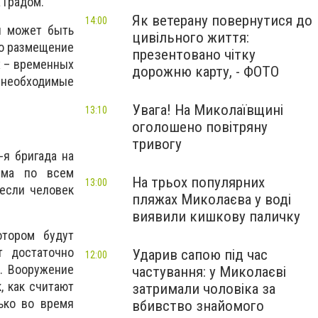
 Градом.
Як ветерану повернутися до
14:00
он может быть
цивільного життя:
но размещение
презентовано чітку
х – временных
дорожню карту, - ФОТО
, необходимые
Увага! На Миколаївщині
13:10
оголошено повітряну
тривогу
-я бригада на
амма по всем
На трьох популярних
13:00
 если человек
пляжах Миколаєва у воді
виявили кишкову паличку
отором будут
т достаточно
Ударив сапою під час
12:00
й. Вооружение
частування: у Миколаєві
, как считают
затримали чоловіка за
ько во время
вбивство знайомого