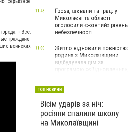
но серьезное
Гроза, шквали та град: у
11:45
Миколаєві та області
оголосили «жовтий» рівень
небезпечності
орода. - Все,
ные граждане.
ших воинских
Житло відновили повністю:
11:00
родина з Миколаївщини
відбудувала дім за
програмою «єВідновлення»,
- ФОТО
ТОП НОВИНИ
Вісім ударів за ніч:
росіяни спалили школу
на Миколаївщині