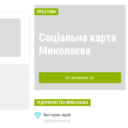
СПЕЦТЕМА
Соціальна карта
Миколаєва
Всі матеріали тут
ПІДПРИЄМСТВА МИКОЛАЄВА
Ангстрем, ліцей
+380(95)678-90-03