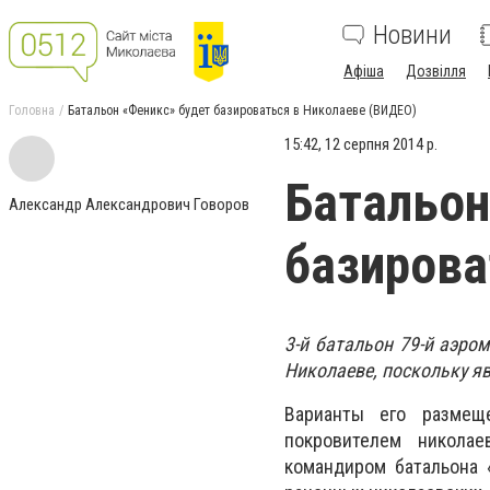
Новини
Афіша
Дозвілля
Головна
Батальон «Феникс» будет базироваться в Николаеве (ВИДЕО)
15:42, 12 серпня 2014 р.
Батальон
Александр Александрович Говоров
базирова
3-й батальон 79-й аэро
Николаеве, поскольку яв
Варианты его размещ
покровителем никола
командиром батальона 