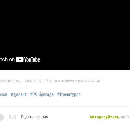
бхідний текст і натисніть Ctrl + Enter, щоб повідомити про це редакцію
юков
#десант
#79 бригада
#Гранатуров
0,0
Оцініть першим
Авторизуйтесь
, щоб