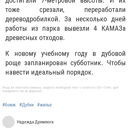
достигали 7-метровой высоты. И их
тоже срезали, переработали
дереводробилкой. За несколько дней
работы из парка вывезли 4 КАМАЗа
древесных отходов.
К новому учебному году в дубовой
роще запланирован субботник. Чтобы
навести идеальный порядок.
Якщо ви помітили помилку, виділіть необхідний текст і натисніть Ctrl + Enter, щоб
повідомити про це редакцію
#бомж
#Дубки
#жилье
Надежда Дремлюга