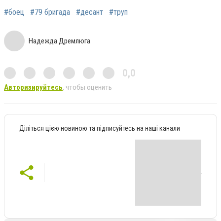
#боец
#79 бригада
#десант
#труп
Надежда Дремлюга
0,0
Авторизируйтесь
, чтобы оценить
Діліться цією новиною та підписуйтесь на наші канали