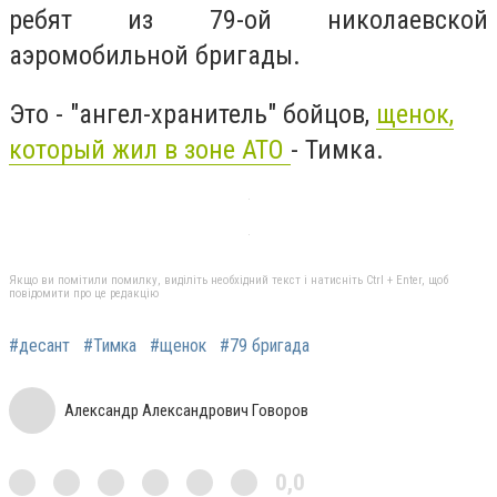
ребят из 79-ой николаевской
аэромобильной бригады.
Это - "ангел-хранитель" бойцов,
щенок,
который жил в зоне АТО
- Тимка.
Якщо ви помітили помилку, виділіть необхідний текст і натисніть Ctrl + Enter, щоб
повідомити про це редакцію
#десант
#Тимка
#щенок
#79 бригада
Александр Александрович Говоров
0,0