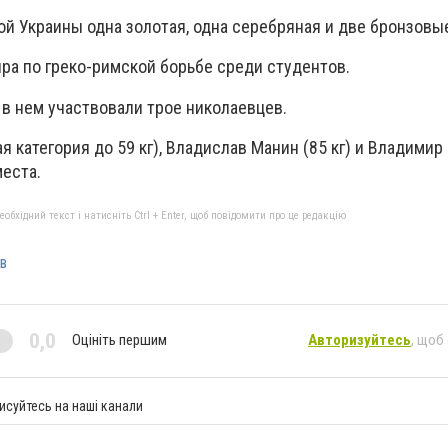
ой Украины одна золотая, одна серебряная и две бронзовы
ра по греко-римской борьбе среди студентов.
 в нем участвовали трое николаевцев.
 категория до 59 кг), Владислав Манин (85 кг) и Владимир
места.
бхідний текст і натисніть Ctrl + Enter, щоб повідомити про це редакцію
в
0,0
Оцініть першим
Авторизуйтесь
, щоб
исуйтесь на наші канали