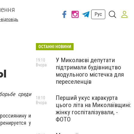
шення
Рус
-відповідь
ОСТАННІ НОВИНИ
У Миколаєві депутати
19:10
Вчора
підтримали будівництво
пы
модульного містечка для
переселенців
борьбе среди
Перший укус каракурта
18:10
Вчора
цього літа на Миколаївщині:
жінку госпіталізували, -
 россиянину и
ФОТО
ренируется у