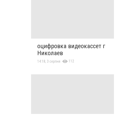
оцифровка видеокассет г
Николаев
112
14:18, 3 серпня