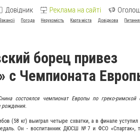
Довідник
Реклама на сайті
Оголо
Вакансії
Погода
Нерухомість
Карта міста
Довідкова
Питання
ский борец привез
» с Чемпионата Евро
Снина состоялся чемпионат Европы по греко-римской 
в рождения.
бов (58 кг) выиграл четыре схватки, а в финале уступил
едаль. Он - воспитанник ДЮСШ №7 и ФСО «Спартак», т