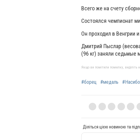
Всего же на счету сборн
Состоялся чемпионат ми
Он проходил в Венгрии и
Дмитрий Пыслар (весовая
(96 кг) заняли седьмые 
Якщо ви помітили помилку, виділіть нео
#борец
#медаль
#Насибо
Діліться цією новиною та підп