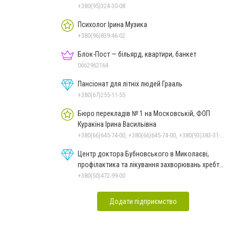
+380(95)324-30-08
Психолог Ірина Музика
+380(96)839-46-02
Блок-Пост — більярд, квартири, банкет
0662962164
Пансіонат для літніх людей Грааль
+380(67)255-11-55
Бюро перекладів № 1 на Московській, ФОП
Куракіна Ірина Васильівна
+380(66)645-74-00, +380(66)645-74-00, +380(93)383-31-61, +380(95)629-25-06, +380(67)512-47-06
Центр доктора Бубновського в Миколаєві,
профілактика та лікування захворювань хребта
і суглобів
+380(50)472-99-00
Додати підприємство