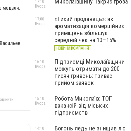
Миколаївщину накриє гроза
17:10
Вчора
е медали.
«Тихий продавець»: як
17:00
Вчора
ароматизація комерційних
приміщень збільшує
середній чек на 10–15%
 Васильев
НОВИНИ КОМПАНІЙ
Підприємці Миколаївщини
16:10
Вчора
можуть отримати до 200
тисяч гривень: триває
прийом заявок
Робота Миколаїв: ТОП
15:10
 оцінити
Вчора
вакансій від міських
підприємств
Вогонь ледь не знищив ліс
14:10