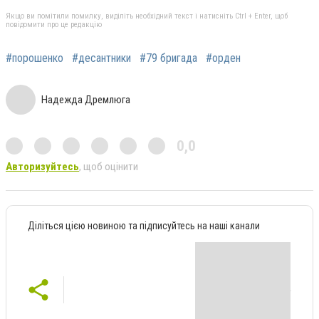
Якщо ви помітили помилку, виділіть необхідний текст і натисніть Ctrl + Enter, щоб
повідомити про це редакцію
#порошенко
#десантники
#79 бригада
#орден
Надежда Дремлюга
0,0
Авторизуйтесь
, щоб оцінити
Діліться цією новиною та підписуйтесь на наші канали