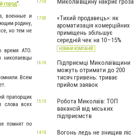
Миколаївщину накриє гроза
17:10
й город
”.
в, военные и
«Тихий продавець»: як
17:00
ающим родину,
ароматизація комерційних
се, но тем не
приміщень збільшує
середній чек на 10–15%
НОВИНИ КОМПАНІЙ
о время АТО.
и николаевцы
Підприємці Миколаївщини
16:10
можуть отримати до 200
тисяч гривень: триває
помнили. Всем
прийом заявок
ет.
ий прапорщик
Робота Миколаїв: ТОП
15:10
л слова всех
вакансій від міських
підприємств
ные помнят по
Вогонь ледь не знищив ліс
14:10