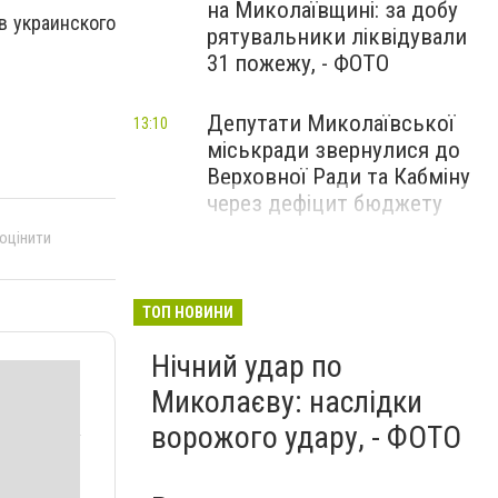
на Миколаївщині: за добу
в украинского
рятувальники ліквідували
31 пожежу, - ФОТО
Депутати Миколаївської
13:10
міськради звернулися до
Верховної Ради та Кабміну
через дефіцит бюджету
 оцінити
ТОП НОВИНИ
Нічний удар по
Миколаєву: наслідки
ворожого удару, - ФОТО