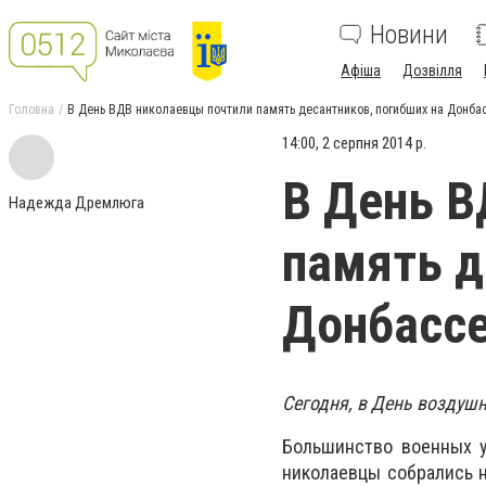
Новини
Афіша
Дозвілля
Головна
В День ВДВ николаевцы почтили память десантников, погибших на Донба
14:00, 2 серпня 2014 р.
В День В
Надежда Дремлюга
память д
Донбасс
Сегодня, в День воздуш
Большинство военных у
николаевцы собрались н