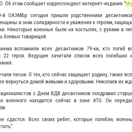
О. Об этом сообщает корреспондент интернет-издания “
Мо
9-й ОАЭМБр сегодня пришли родственники десантнико
нщины в знак солидарности и уважения к героям, защищ
ки. Некоторые военные были на костылях, с руками в гип
ь боевых товарищей.
виема вспомнили всех десантников 79-ки, кто погиб в
а 22 героя. Ведущие зачитали список всех погибших 
чания.
учали песни. О тех, кто сейчас защищает родину, также вс
е вернуться домой живыми и здоровыми. Николаев их жд
националистов с Днем ВДВ десантников поздравил старш
н военного находится сейчас в зоне АТО. Он переда
ов:
 не сдастся. Всех своих ребят, которые погибли, воен
тить”.