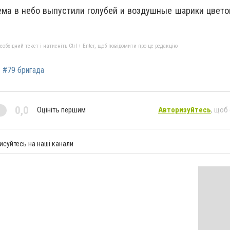
ема в небо выпустили голубей и воздушные шарики цвето
бхідний текст і натисніть Ctrl + Enter, щоб повідомити про це редакцію
#79 бригада
0,0
Оцініть першим
Авторизуйтесь
, щоб
исуйтесь на наші канали