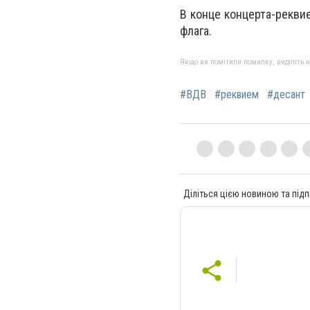
В конце концерта-рекви
флага.
Якщо ви помітили помилку, виділіть нео
#ВДВ
#реквием
#десант
Діліться цією новиною та підп