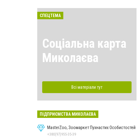
СПЕЦТЕМА
Соціальна карта
Миколаєва
Всі матеріали тут
ПІДПРИЄМСТВА МИКОЛАЄВА
MasterZoo, Зоомаркет Пухнастих Особистостей
+380(97)955-35-39