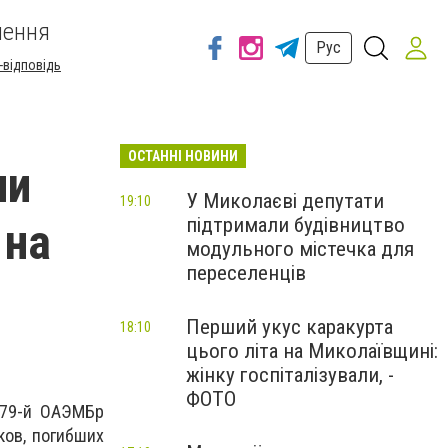
шення
Рус
-відповідь
ОСТАННІ НОВИНИ
ли
У Миколаєві депутати
19:10
підтримали будівництво
 на
модульного містечка для
переселенців
Перший укус каракурта
18:10
цього літа на Миколаївщині:
жінку госпіталізували, -
ФОТО
 79-й ОАЭМБр
ков, погибших