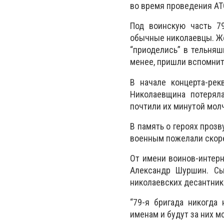
во время проведения АТ
Под воинскую часть 7
обычные николаевцы. Же
“приоделись” в тельняш
менее, пришли вспомнит
В начале концерта-рек
Николаевщина потерял
почтили их минутой мол
В память о героях прозв
военным пожелали скоре
От имени воинов-интер
Александр Шуршин. Сы
николаевских десантник
“79-я бригада никогда
именам и будут за них мс