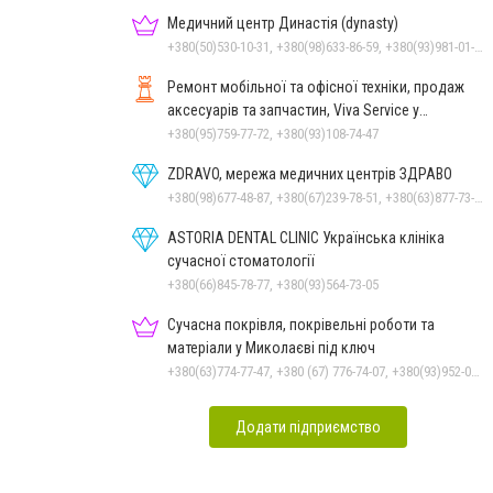
Медичний центр Династія (dynasty)
+380(50)530-10-31, +380(98)633-86-59, +380(93)981-01-61
Ремонт мобільної та офісної техніки, продаж
аксесуарів та запчастин, Viva Service у
Миколаєві
+380(95)759-77-72, +380(93)108-74-47
ZDRAVO, мережа медичних центрів ЗДРАВО
+380(98)677-48-87, +380(67)239-78-51, +380(63)877-73-33
ASTORIA DENTAL CLINIC Українська клініка
сучасної стоматології
+380(66)845-78-77, +380(93)564-73-05
Сучасна покрівля, покрівельні роботи та
матеріали у Миколаєві під ключ
+380(63)774-77-47, +380 (67) 776-74-07, +380(93)952-02-91
Додати підприємство