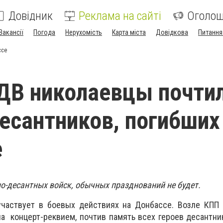
Довідник
Реклама на сайті
Оголо
Вакансії
Погода
Нерухомість
Карта міста
Довідкова
Питання
ссе
ДВ николаевцы почти
есантников, погибших
е
но-десантных войск, обычных празднований не будет.
частвует в боевых действиях на Донбассе. Возле КПП
а концерт-реквием, почтив память всех героев десантни