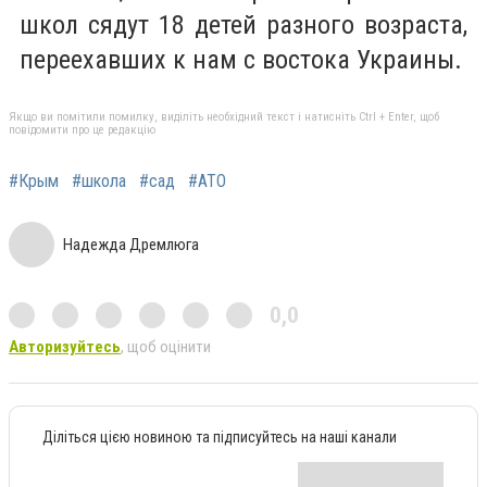
школ сядут 18 детей разного возраста,
переехавших к нам с востока Украины.
Якщо ви помітили помилку, виділіть необхідний текст і натисніть Ctrl + Enter, щоб
повідомити про це редакцію
#Крым
#школа
#сад
#АТО
Надежда Дремлюга
0,0
Авторизуйтесь
, щоб оцінити
Діліться цією новиною та підписуйтесь на наші канали