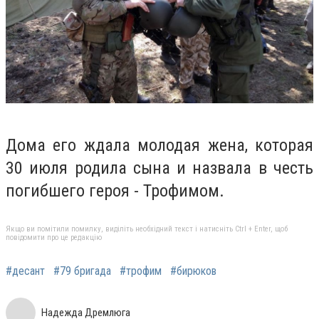
Дома его ждала молодая жена, которая
30 июля родила сына и назвала в честь
погибшего героя - Трофимом.
Якщо ви помітили помилку, виділіть необхідний текст і натисніть Ctrl + Enter, щоб
повідомити про це редакцію
#десант
#79 бригада
#трофим
#бирюков
Надежда Дремлюга