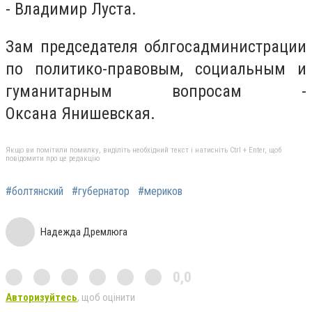
- Владимир Луста.
Зам председателя облгосадминистрации
по политико-правовым, социальным и
гуманитарным вопросам -
Оксана Янишевская.
Якщо ви помітили помилку, виділіть необхідний текст і натисніть Ctrl + Enter, щоб
повідомити про це редакцію
#болтянский
#губернатор
#мериков
Надежда Дремлюга
0,0
Авторизуйтесь
, щоб оцінити