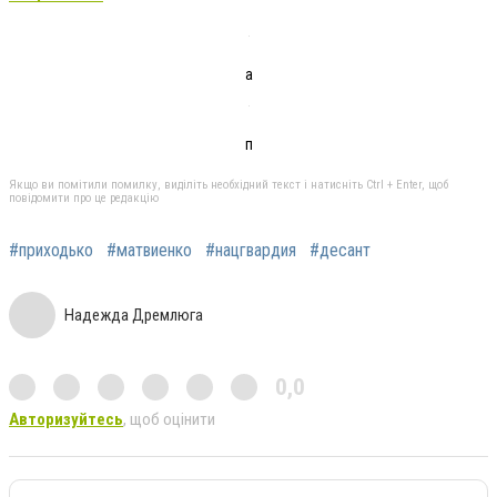
а
п
Якщо ви помітили помилку, виділіть необхідний текст і натисніть Ctrl + Enter, щоб
повідомити про це редакцію
#приходько
#матвиенко
#нацгвардия
#десант
Надежда Дремлюга
0,0
Авторизуйтесь
, щоб оцінити