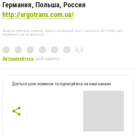
Германия, Польша, Россия
http://argotrans.com.ua/
Якщо ви помітили помилку, виділіть необхідний текст і натисніть Ctrl + Enter, щоб
повідомити про це редакцію
0,0
Авторизуйтесь
, щоб оцінити
Діліться цією новиною та підписуйтесь на наші канали