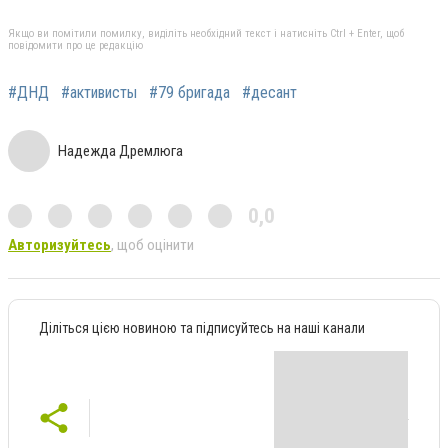
Якщо ви помітили помилку, виділіть необхідний текст і натисніть Ctrl + Enter, щоб
повідомити про це редакцію
#ДНД
#активисты
#79 бригада
#десант
Надежда Дремлюга
0,0
Авторизуйтесь
, щоб оцінити
Діліться цією новиною та підписуйтесь на наші канали