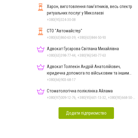
Харон, виготовлення пам'ятників, весь спектр
ритуальних послуг у Миколаєві
+380(95)324-30-08
СТО "Автомайстер"
+380(63)860-63-39, +380(63)844-50-93
Адвокат Гусарова Світлана Михайлівна
+380(63)398-77-44, +380(96)540-77-63
Адвокат Толпекін Андрій Анатолійович,
юридична допомога по військовим та іншим
справам
+380(66)903-68-17
Стоматологічна поліклініка Айлама
+380(97)009-12-76, +380(95)601-13-32, +380(93)668-50-62, +380(51)259-06-88
Додати підприємство