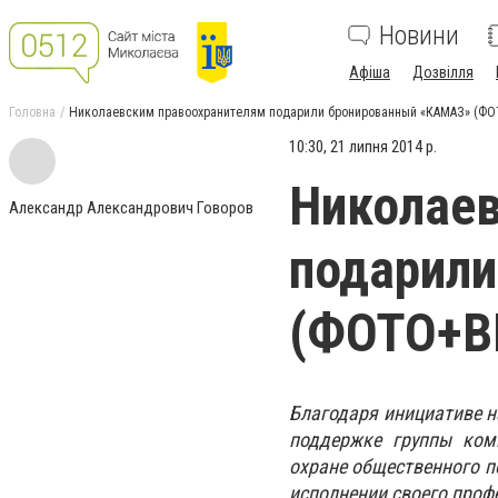
Новини
Афіша
Дозвілля
Головна
Николаевским правоохранителям подарили бронированный «КАМАЗ» (Ф
10:30, 21 липня 2014 р.
Николаев
Александр Александрович Говоров
подарил
(ФОТО+В
Благодаря инициативе 
поддержке группы комп
охране общественного п
исполнении своего проф