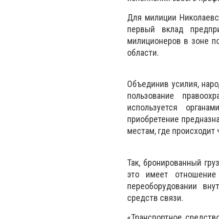
Для милиции Николаевс
первый вклад предпр
милиционеров в зоне п
области.
Объединив усилия, наро
пользование правоох
используется органа
приобретение предназн
местам, где происходит
Так, бронированный гру
это имеет отношение 
переоборудовании вну
средств связи.
«Транспортное средство