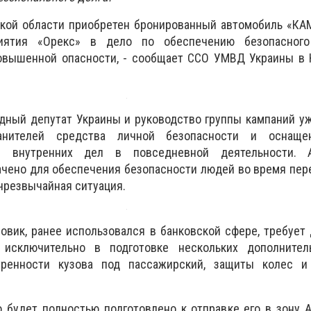
кой области приобретен бронированный автомобиль «КАМ
иятия «Орекс» в дело по обеспечению безопасного
овышенной опасности, - сообщает ССО УМВД Украины в 
дный депутат Украины и руководство группы кампаний у
ранителей средства личной безопасности и оснащен
ми внутренних дел в повседневной деятельности. 
ачено для обеспечения безопасности людей во время пе
 чрезвычайная ситуация.
зовик, ранее использовался в банковской сфере, требует 
исключительно в подготовке нескольких дополнител
тренности кузова под пассажирский, защиты колес и
 будет полностью подготовлено к отправке его в зону 