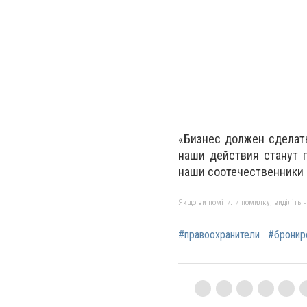
«Бизнес должен сделать
наши действия станут 
наши соотечественники 
Якщо ви помітили помилку, виділіть нео
#правоохранители
#бронир