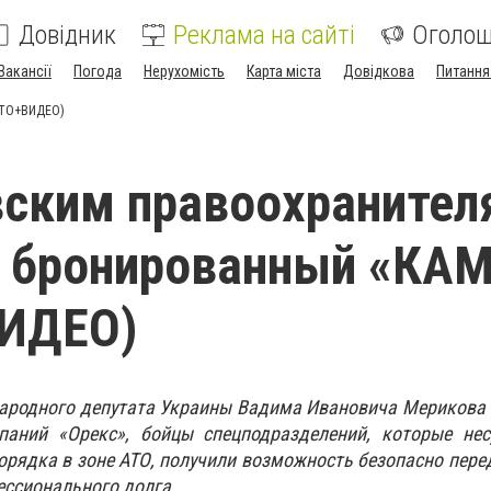
Довідник
Реклама на сайті
Оголо
Вакансії
Погода
Нерухомість
Карта міста
Довідкова
Питання
ОТО+ВИДЕО)
ским правоохранител
и бронированный «КА
ИДЕО)
народного депутата Украины Вадима Ивановича Мерикова
аний «Орекс», бойцы спецподразделений, которые нес
орядка в зоне АТО, получили возможность безопасно пере
ессионального долга.