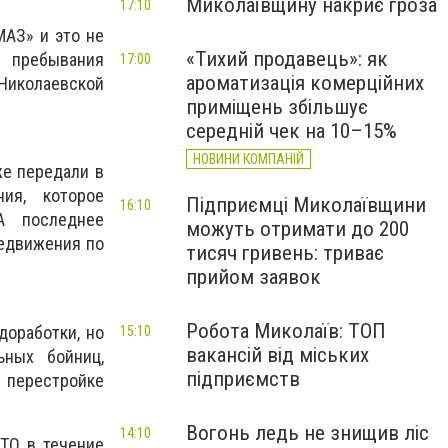
Миколаївщину накриє гроза
17:10
АЗ» и это не
«Тихий продавець»: як
 пребывания
17:00
ароматизація комерційних
Николаевской
приміщень збільшує
середній чек на 10–15%
НОВИНИ КОМПАНІЙ
же передали в
ия, которое
Підприємці Миколаївщини
16:10
А последнее
можуть отримати до 200
редвижения по
тисяч гривень: триває
прийом заявок
Робота Миколаїв: ТОП
доработки, но
15:10
вакансій від міських
ьных бойниц,
підприємств
 перестройке
Вогонь ледь не знищив ліс
14:10
АТО в течение