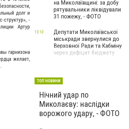
на Миколаївщині: за добу
езопасности,
рятувальники ліквідували
альный долг и
31 пожежу, - ФОТО
-структур», -
лиции Артур
Депутати Миколаївської
13:10
міськради звернулися до
Верховної Ради та Кабміну
авы гарнизона
через дефіцит бюджету
ердца желает,
.
ТОП НОВИНИ
Нічний удар по
Миколаєву: наслідки
ворожого удару, - ФОТО