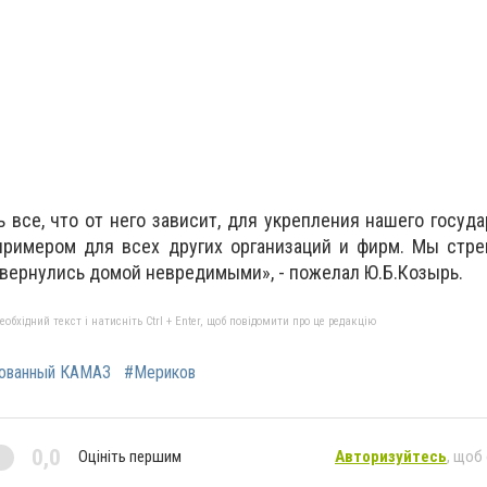
 все, что от него зависит, для укрепления нашего госуда
примером для всех других организаций и фирм. Мы стре
вернулись домой невредимыми», - пожелал Ю.Б.Козырь.
бхідний текст і натисніть Ctrl + Enter, щоб повідомити про це редакцію
ованный КАМАЗ
#Мериков
0,0
Оцініть першим
Авторизуйтесь
, щоб