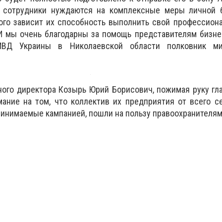
 сотрудники нуждаются на комплексные меры личной б
ого зависит их способность выполнить свой профессион
И мы очень благодарны за помощь представителям бизнес
МВД Украины в Николаевской области полковник ми
ного директора Козырь Юрий Борисович, пожимая руку гл
ание на том, что коллектив их предприятия от всего с
ринимаемые кампанией, пошли на пользу правоохранителям