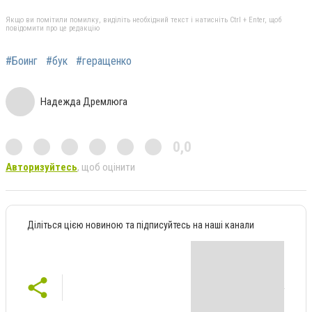
Якщо ви помітили помилку, виділіть необхідний текст і натисніть Ctrl + Enter, щоб
повідомити про це редакцію
#Боинг
#бук
#геращенко
Надежда Дремлюга
0,0
Авторизуйтесь
, щоб оцінити
Діліться цією новиною та підписуйтесь на наші канали